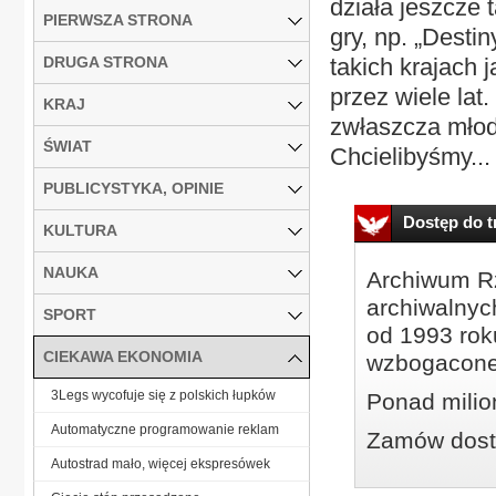
działa jeszcze 
PIERWSZA STRONA
gry, np. „Desti
DRUGA STRONA
takich krajach 
przez wiele lat
KRAJ
zwłaszcza młodz
ŚWIAT
Chcielibyśmy...
PUBLICYSTYKA, OPINIE
Dostęp do tr
KULTURA
NAUKA
Archiwum Rz
archiwalnyc
SPORT
od 1993 roku
CIEKAWA EKONOMIA
wzbogacone
3Legs wycofuje się z polskich łupków
Ponad milio
Automatyczne programowanie reklam
Zamów dostę
Autostrad mało, więcej ekspresówek