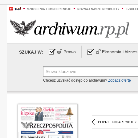
SZKOLENIA I KONFERENCJE
POZNAJ NASZE PRODUKTY
E-SKLE
Prawo
Ekonomia i biznes
SZUKAJ W:
Chcesz uzyskać dostęp do archiwum?
Zobacz ofertę
POPRZEDNI ARTYKUŁ Z