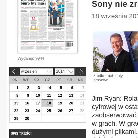
Sony nie zr
18 września 20
Wydanie:
9944
wrzesień
2014
«
»
źródło: materiały
prasowe
PN
WT
ŚR
CZ
PT
SB
ND
1
2
3
4
5
6
7
8
9
10
11
12
13
14
Jim Ryan: Rola 
15
16
17
18
19
20
21
cyfrowej w ost
22
23
24
25
26
27
28
zaobserwować t
29
30
w grach. W gra
dużymi plikami
SPIS TREŚCI