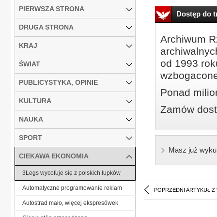
PIERWSZA STRONA
Dostęp do tr
DRUGA STRONA
Archiwum Rz
KRAJ
archiwalnyc
od 1993 roku
ŚWIAT
wzbogacone
PUBLICYSTYKA, OPINIE
Ponad milio
KULTURA
Zamów dostę
NAUKA
SPORT
Masz już wyku
CIEKAWA EKONOMIA
3Legs wycofuje się z polskich łupków
Automatyczne programowanie reklam
POPRZEDNI ARTYKUŁ Z
Autostrad mało, więcej ekspresówek