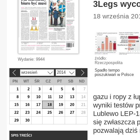
3Legs wyco
18 września 20
źródło:
Wydanie:
9944
Rzeczpospolita
Spadło tempo
wrzesień
2014
«
»
poszukiwań w Polsce
PN
WT
ŚR
CZ
PT
SB
ND
1
2
3
4
5
6
7
gazu i ropy z 
8
9
10
11
12
13
14
wyniki testów 
15
16
17
18
19
20
21
Lublewo LEP-1S
22
23
24
25
26
27
28
29
30
się zwłaszcza p
pozwalają dziś 
SPIS TREŚCI