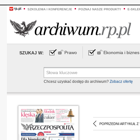
SZKOLENIA I KONFERENCJE
POZNAJ NASZE PRODUKTY
E-SKLE
Prawo
Ekonomia i biznes
SZUKAJ W:
Chcesz uzyskać dostęp do archiwum?
Zobacz ofertę
POPRZEDNI ARTYKUŁ Z