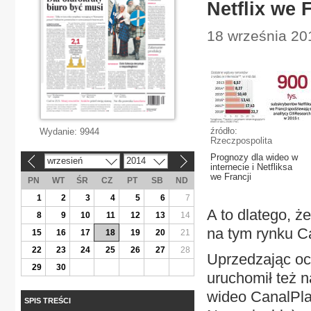
Netflix we 
18 września 20
źródło:
Wydanie:
9944
Rzeczpospolita
Prognozy dla wideo w
wrzesień
2014
«
»
internecie i Netfliksa
we Francji
PN
WT
ŚR
CZ
PT
SB
ND
1
2
3
4
5
6
7
A to dlatego, 
8
9
10
11
12
13
14
na tym rynku C
15
16
17
18
19
20
21
22
23
24
25
26
27
28
Uprzedzając oc
29
30
uruchomił też n
wideo CanalPlay
SPIS TREŚCI