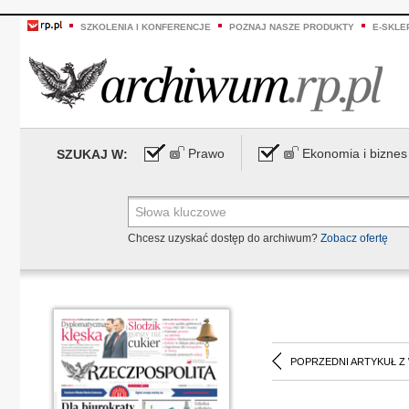
SZKOLENIA I KONFERENCJE
POZNAJ NASZE PRODUKTY
E-SKLE
Prawo
Ekonomia i biznes
SZUKAJ W:
Chcesz uzyskać dostęp do archiwum?
Zobacz ofertę
POPRZEDNI ARTYKUŁ Z