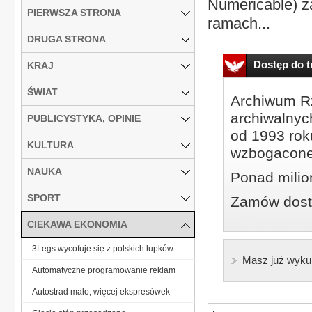
Numericable) z
PIERWSZA STRONA
ramach...
DRUGA STRONA
Dostęp do tr
KRAJ
ŚWIAT
Archiwum Rz
archiwalnyc
PUBLICYSTYKA, OPINIE
od 1993 roku
KULTURA
wzbogacone
NAUKA
Ponad milio
SPORT
Zamów dostę
CIEKAWA EKONOMIA
3Legs wycofuje się z polskich łupków
Masz już wyku
Automatyczne programowanie reklam
Autostrad mało, więcej ekspresówek