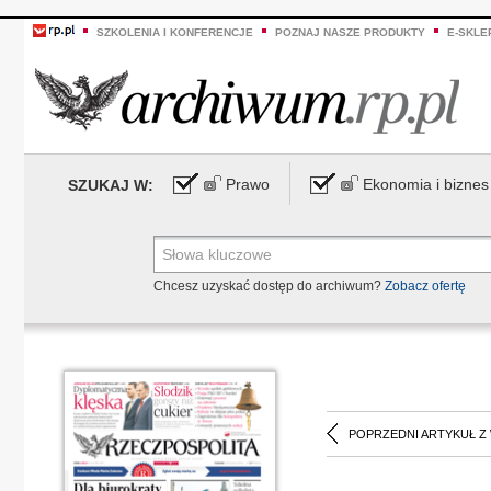
SZKOLENIA I KONFERENCJE
POZNAJ NASZE PRODUKTY
E-SKLE
Prawo
Ekonomia i biznes
SZUKAJ W:
Chcesz uzyskać dostęp do archiwum?
Zobacz ofertę
POPRZEDNI ARTYKUŁ Z