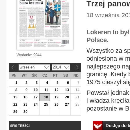
Trzej panow
18 września 201
Lokeren to był
Polsce.
Wszystko za sp
Wydanie:
9944
odniesiona w m
najlepszego nap
wrzesień
2014
«
»
granicę. Kiedy 
PN
WT
ŚR
CZ
PT
SB
ND
1975 cieszył si
1
2
3
4
5
6
7
8
9
10
11
12
13
14
Powstał jednak
15
16
17
18
19
20
21
i władza kręciła
22
23
24
25
26
27
28
pozostanie w Be
29
30
Dostęp do tr
SPIS TREŚCI