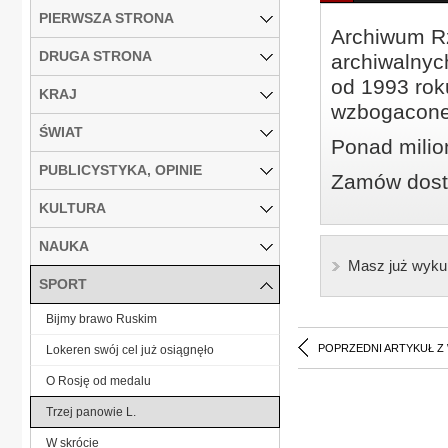
PIERWSZA STRONA
Archiwum Rz
DRUGA STRONA
archiwalnyc
od 1993 roku
KRAJ
wzbogacone
ŚWIAT
Ponad milio
PUBLICYSTYKA, OPINIE
Zamów dostę
KULTURA
NAUKA
Masz już wyku
SPORT
Bijmy brawo Ruskim
POPRZEDNI ARTYKUŁ Z
Lokeren swój cel już osiągnęło
O Rosję od medalu
Trzej panowie L.
W skrócie