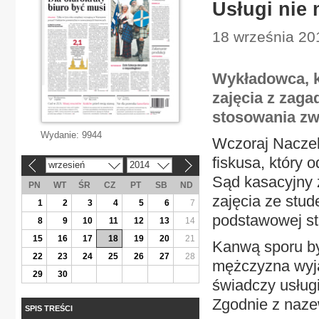
Usługi nie
18 września 201
Wykładowca, kt
zajęcia z zag
stosowania zwo
Wydanie:
9944
Wczoraj Naczel
fiskusa, który 
wrzesień
2014
«
»
Sąd kasacyjny 
PN
WT
ŚR
CZ
PT
SB
ND
zajęcia ze stud
1
2
3
4
5
6
7
podstawowej st
8
9
10
11
12
13
14
15
16
17
18
19
20
21
Kanwą sporu by
22
23
24
25
26
27
28
mężczyzna wyja
29
30
świadczy usług
Zgodnie z naze
SPIS TREŚCI