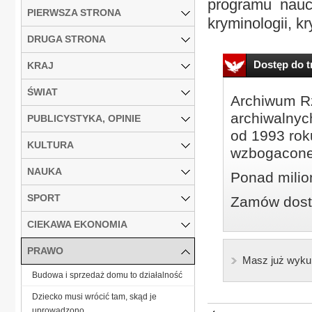
programu naucz
PIERWSZA STRONA
kryminologii, kr
DRUGA STRONA
Dostęp do tr
KRAJ
ŚWIAT
Archiwum Rz
archiwalnyc
PUBLICYSTYKA, OPINIE
od 1993 roku
KULTURA
wzbogacone
NAUKA
Ponad milio
SPORT
Zamów dostę
CIEKAWA EKONOMIA
PRAWO
Masz już wyku
Budowa i sprzedaż domu to działalność
Dziecko musi wrócić tam, skąd je
uprowadzono