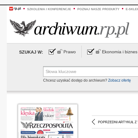
SZKOLENIA I KONFERENCJE
POZNAJ NASZE PRODUKTY
E-SKLE
Prawo
Ekonomia i biznes
SZUKAJ W:
Chcesz uzyskać dostęp do archiwum?
Zobacz ofertę
POPRZEDNI ARTYKUŁ Z