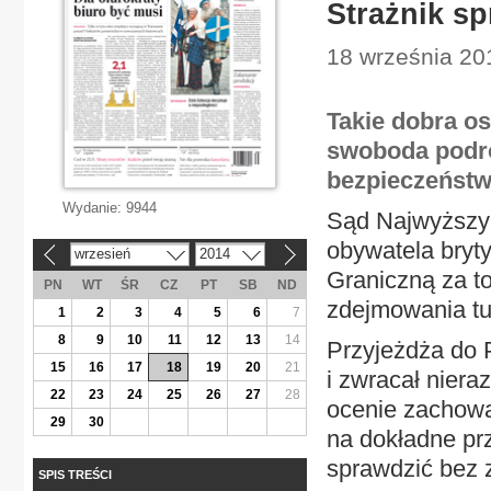
Strażnik sp
18 września 20
Takie dobra os
swoboda podr
bezpieczeństw
Wydanie:
9944
Sąd Najwyższy 
obywatela bryty
wrzesień
2014
«
»
Graniczną za to
PN
WT
ŚR
CZ
PT
SB
ND
zdejmowania tu
1
2
3
4
5
6
7
8
9
10
11
12
13
14
Przyjeżdża do 
15
16
17
18
19
20
21
i zwracał nier
22
23
24
25
26
27
28
ocenie zachowa
29
30
na dokładne pr
sprawdzić bez 
SPIS TREŚCI