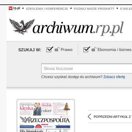
SZKOLENIA I KONFERENCJE
POZNAJ NASZE PRODUKTY
E-SKLE
Prawo
Ekonomia i biznes
SZUKAJ W:
Chcesz uzyskać dostęp do archiwum?
Zobacz ofertę
POPRZEDNI ARTYKUŁ Z