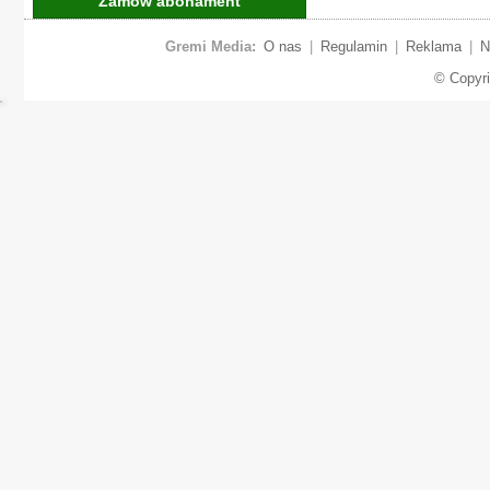
Zamów abonament
Gremi Media:
O nas
|
Regulamin
|
Reklama
|
N
© Copyr