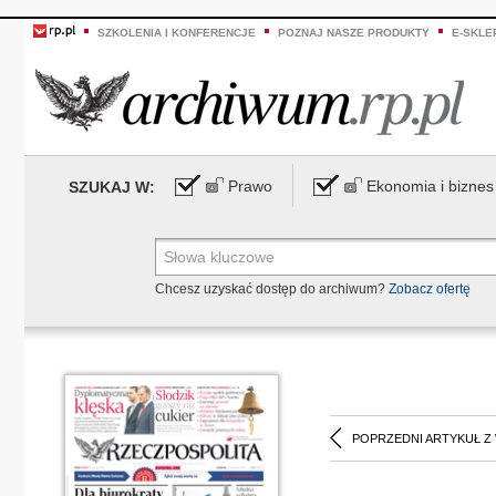
SZKOLENIA I KONFERENCJE
POZNAJ NASZE PRODUKTY
E-SKLE
Prawo
Ekonomia i biznes
SZUKAJ W:
Chcesz uzyskać dostęp do archiwum?
Zobacz ofertę
POPRZEDNI ARTYKUŁ Z