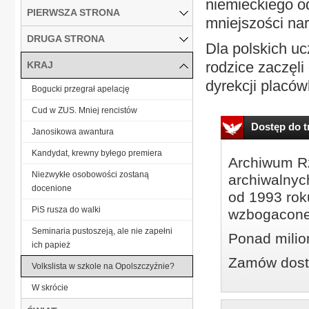
niemieckiego o
PIERWSZA STRONA
mniejszości na
DRUGA STRONA
Dla polskich u
rodzice zaczęli
KRAJ
dyrekcji placówk
Bogucki przegrał apelację
Cud w ZUS. Mniej rencistów
Dostęp do tr
Janosikowa awantura
Kandydat, krewny byłego premiera
Archiwum Rz
Niezwykłe osobowości zostaną
archiwalnyc
docenione
od 1993 roku
PiS rusza do walki
wzbogacone
Seminaria pustoszeją, ale nie zapełni
Ponad milio
ich papież
Zamów dostę
Volkslista w szkole na Opolszczyźnie?
W skrócie