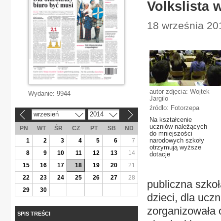
Volkslista 
18 września 201
autor zdjęcia: Wojtek
Wydanie:
9944
Jargilo
źródło: Fotorzepa
wrzesień
2014
«
»
Na kształcenie
uczniów należących
PN
WT
ŚR
CZ
PT
SB
ND
do mniejszości
narodowych szkoły
1
2
3
4
5
6
7
otrzymują wyższe
8
9
10
11
12
13
14
dotacje
15
16
17
18
19
20
21
22
23
24
25
26
27
28
publiczna szko
29
30
dzieci, dla ucz
zorganizowała o
SPIS TREŚCI