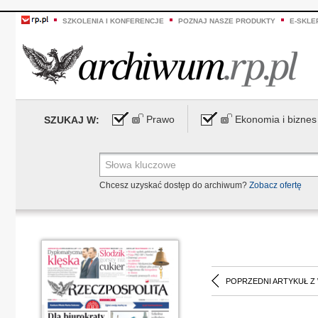
SZKOLENIA I KONFERENCJE
POZNAJ NASZE PRODUKTY
E-SKLE
Prawo
Ekonomia i biznes
SZUKAJ W:
Chcesz uzyskać dostęp do archiwum?
Zobacz ofertę
POPRZEDNI ARTYKUŁ Z