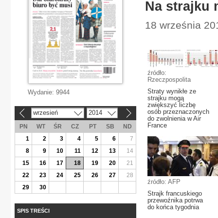
Na strajku
18 września 20
źródło:
Rzeczpospolita
Straty wynikłe ze
Wydanie:
9944
strajku mogą
zwiększyć liczbę
osób przeznaczonych
wrzesień
2014
«
»
do zwolnienia w Air
France
PN
WT
ŚR
CZ
PT
SB
ND
1
2
3
4
5
6
7
8
9
10
11
12
13
14
15
16
17
18
19
20
21
22
23
24
25
26
27
28
źródło: AFP
29
30
Strajk francuskiego
przewoźnika potrwa
do końca tygodnia
SPIS TREŚCI