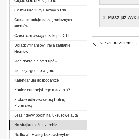
Cięcie stóp przesądzone
Co miesiąc 25 tys. nowych firm
Masz już wyku
Comarch poluje na zagranicznych
klientów
Czesi rozmawiają o zakupie CTL
POPRZEDNI ARTYKUŁ Z
Doradcy finansowi tracą zaufanie
klientów
Idea dobra dla start-upów
Indeksy zgodnie w górę
Kalendarium gospodarcze
Koniec europejskiego marzenia?
Kraków odkrywa swoją Dolinę
Krzemową
Leasingowy boom na luksusowe auta
Na strajku można zarobić
Netflix we Francji bez zachwytów