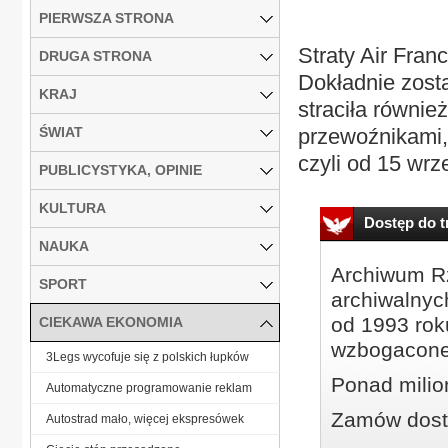
PIERWSZA STRONA
Straty Air Fra
DRUGA STRONA
Dokładnie zosta
KRAJ
straciła równie
ŚWIAT
przewoźnikami, 
czyli od 15 wrze
PUBLICYSTYKA, OPINIE
KULTURA
Dostęp do tr
NAUKA
Archiwum Rz
SPORT
archiwalnyc
od 1993 roku
CIEKAWA EKONOMIA
wzbogacone
3Legs wycofuje się z polskich łupków
Ponad milio
Automatyczne programowanie reklam
Zamów dostę
Autostrad mało, więcej ekspresówek