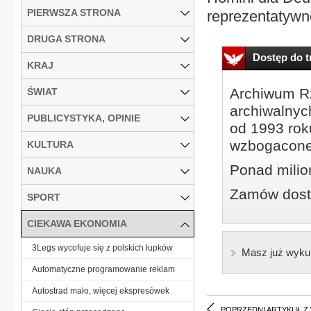
PIERWSZA STRONA
reprezentatywne
DRUGA STRONA
Dostęp do tr
KRAJ
Archiwum Rz
ŚWIAT
archiwalnyc
PUBLICYSTYKA, OPINIE
od 1993 roku
wzbogacone
KULTURA
Ponad milio
NAUKA
Zamów dostę
SPORT
CIEKAWA EKONOMIA
3Legs wycofuje się z polskich łupków
Masz już wyku
Automatyczne programowanie reklam
Autostrad mało, więcej ekspresówek
POPRZEDNI ARTYKUŁ Z