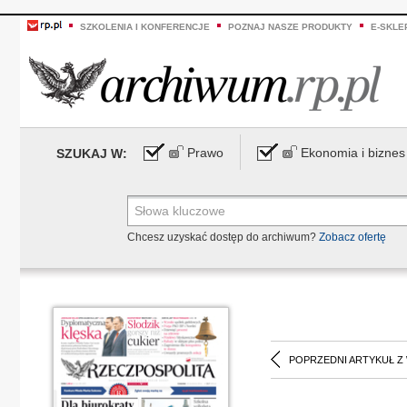
SZKOLENIA I KONFERENCJE
POZNAJ NASZE PRODUKTY
E-SKLE
Prawo
Ekonomia i biznes
SZUKAJ W:
Chcesz uzyskać dostęp do archiwum?
Zobacz ofertę
POPRZEDNI ARTYKUŁ Z