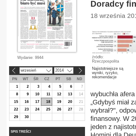
Doradcy fin
18 września 20
źródło:
Wydanie:
9944
Rzeczpospolita
Najistotniejsze są
wrzesień
2014
«
»
wyniki, ryzyko,
rekomendacje
PN
WT
ŚR
CZ
PT
SB
ND
1
2
3
4
5
6
7
wybuchła afera
8
9
10
11
12
13
14
„Gdybyś miał z
15
16
17
18
19
20
21
wybrał?", odpow
22
23
24
25
26
27
28
29
30
finansowy. W 20
jeden z najist
SPIS TREŚCI
Homini dla De