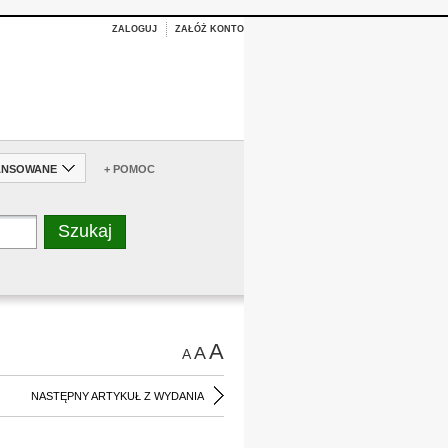
ZALOGUJ
ZAŁÓŻ KONTO
ANSOWANE
+ POMOC
A
A
A
NASTĘPNY ARTYKUŁ Z WYDANIA