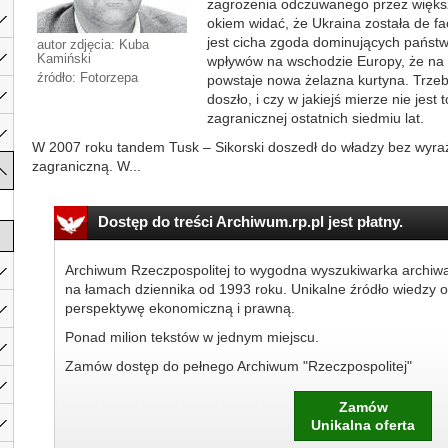
zagrożenia odczuwanego przez większ
okiem widać, że Ukraina została de f
jest cicha zgoda dominujących państw
autor zdjęcia: Kuba
Kamiński
wpływów na wschodzie Europy, że na 
źródło: Fotorzepa
powstaje nowa żelazna kurtyna. Trzeb
doszło, i czy w jakiejś mierze nie jest 
zagranicznej ostatnich siedmiu lat.
W 2007 roku tandem Tusk – Sikorski doszedł do władzy bez wyra
zagraniczną. W...
Dostęp do treści Archiwum.rp.pl jest płatny.
Archiwum Rzeczpospolitej to wygodna wyszukiwarka archiw
na łamach dziennika od 1993 roku. Unikalne źródło wiedzy o
perspektywę ekonomiczną i prawną.
Ponad milion tekstów w jednym miejscu.
Zamów dostęp do pełnego Archiwum "Rzeczpospolitej"
Zamów
Unikalna oferta