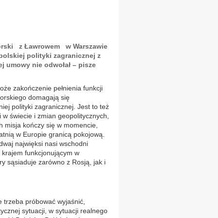
ikorski z Ławrowem w Warszawie
lskiej polityki zagranicznej z
ej umowy nie odwołał – pisze
że zakończenie pełnienia funkcji
korskiego domagają się
j polityki zagranicznej. Jest to też
 w świecie i zmian geopolitycznych,
ch misja kończy się w momencie,
tatnią w Europie granicą pokojową.
 dwaj najwięksi nasi wschodni
m krajem funkcjonującym w
y sąsiaduje zarówno z Rosją, jak i
że trzeba próbować wyjaśnić,
cznej sytuacji, w sytuacji realnego