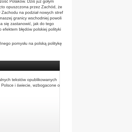
ość Polaków. Dziś już gołym
acto opuszczona przez Zachód, że
 Zachodu na podział nowych stref
naszej granicy wschodniej powoli
a się zastanowić, jak do tego
to efektem błędów polskiej polityki
źnego pomysłu na polską politykę
alnych tekstów opublikowanych
 Polsce i świecie, wzbogacone o