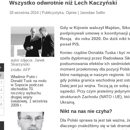
Wszystko odwrotnie niż Lech Kaczyński
18 września 2014 | Publicystyka, Opinie | Jarosław Sellin
Gdy w Kijowie walczył Majdan, S
podpisywali umowę o koordynacji po
Rosją do roku 2020. Do dziś nikt t
poseł PiS.
Koniec rządów Donalda Tuska i być mo
szefa dyplomacji przez Radosława Si
autor zdjęcia: Janek
podsumowania efektów ich siedmioletnie
Skarzynski
moment przełomowy dla pozycji Polski
źródło: AFP
które następują w naszym regionie. I
D
Władimir Putin i
gdy polska granica wschodnia jest os
Donald Tusk na molo
7
w Sopocie podczas
Dalej jest już wojna. Toczą ją ze sobą
obchodów 70.
14
sąsiedzi. Przy czym jesteśmy jedyny
rocznicy wybuchu
strukturach Zachodu (NATO i UE), któr
drugiej wojny
21
światowej, 1 września
Ukrainą.
28
2009 r.
Nikt na nas nie czyha?
Dla Polski sprawa ta jest tak ważna, 
dlaczego znaleźliśmy się w tak dramaty