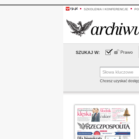
SZKOLENIA I KONFERENCJE
PO
Prawo
SZUKAJ W:
Chcesz uzyskać dostę