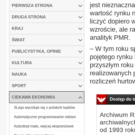
jest nieznaczn
PIERWSZA STRONA
wartość rynku 
DRUGA STRONA
liczyć dopiero
wzroście, ale 
KRAJ
analityk PMR.
ŚWIAT
– W tym roku s
PUBLICYSTYKA, OPINIE
pojętego rynku 
KULTURA
przyszłym roku
realizowanych p
NAUKA
rozliczeń hurto
SPORT
CIEKAWA EKONOMIA
Dostęp do tr
3Legs wycofuje się z polskich łupków
Archiwum Rz
Automatyczne programowanie reklam
archiwalnyc
Autostrad mało, więcej ekspresówek
od 1993 roku