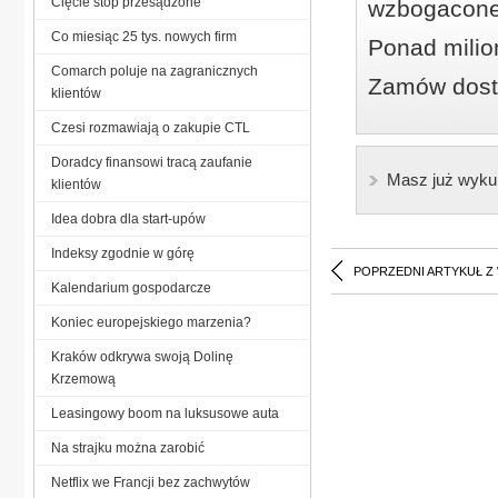
Cięcie stóp przesądzone
wzbogacone
Co miesiąc 25 tys. nowych firm
Ponad milio
Comarch poluje na zagranicznych
Zamów dostę
klientów
Czesi rozmawiają o zakupie CTL
Doradcy finansowi tracą zaufanie
Masz już wyku
klientów
Idea dobra dla start-upów
Indeksy zgodnie w górę
POPRZEDNI ARTYKUŁ Z
Kalendarium gospodarcze
Koniec europejskiego marzenia?
Kraków odkrywa swoją Dolinę
Krzemową
Leasingowy boom na luksusowe auta
Na strajku można zarobić
Netflix we Francji bez zachwytów