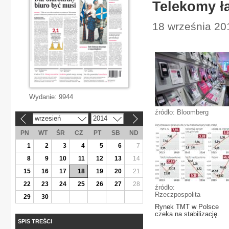
Telekomy ła
18 września 20
Wydanie:
9944
źródło: Bloomberg
wrzesień
2014
«
»
PN
WT
ŚR
CZ
PT
SB
ND
1
2
3
4
5
6
7
8
9
10
11
12
13
14
15
16
17
18
19
20
21
22
23
24
25
26
27
28
źródło:
Rzeczpospolita
29
30
Rynek TMT w Polsce
czeka na stabilizację.
SPIS TREŚCI