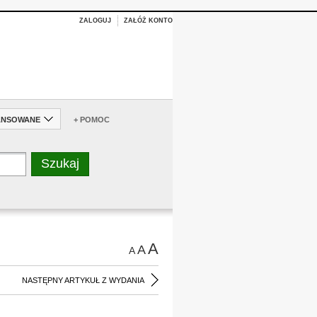
ZALOGUJ
ZAŁÓŻ KONTO
ANSOWANE
+ POMOC
A
A
A
NASTĘPNY ARTYKUŁ Z WYDANIA