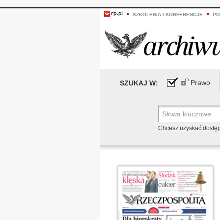
SZKOLENIA I KONFERENCJE
PO
Prawo
SZUKAJ W:
Chcesz uzyskać dostę