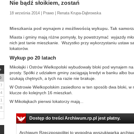
Nie bądź słoikiem, zostań
18 września 2014 | Prawo | Renata Krupa-Dąbrowska
Mieszkania pod wynajem z możliwością wykupu. Tak samorz
Miasta i gminy mają różne pomysły, by powstrzymać wyjazdy mło
nich jest tanie mieszkanie. Wszystko przy wykorzystaniu ustaw 
lokatorów.
Wykup po 20 latach
Mikołajki i Ostrów Wielkopolski wybudowały bloki pod wynajem na 
prosty. Spółki z udziałem gminy zaciągają kredyt w banku albo b
D
szukają chętnych, a tych na razie nie brakuje.
7
W Ostrowie Wielkopolskim zasiedlono w ten sposób dwa bloki, w 
klucze do kolejnych 16 mieszkań.
14
21
W Mikołajkach pierwsi lokatorzy mają...
28
Dostęp do treści Archiwum.rp.pl jest płatny.
Archiwum Rzeczpospolitej to wygodna wyszukiwarka archiw