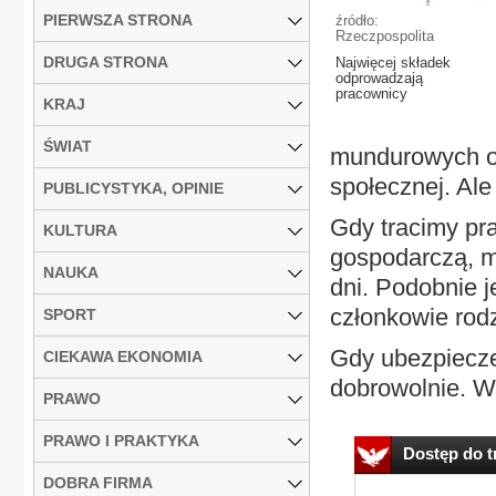
PIERWSZA STRONA
źródło:
Rzeczpospolita
DRUGA STRONA
Najwięcej składek
odprowadzają
pracownicy
KRAJ
ŚWIAT
mundurowych o
społecznej. Ale
PUBLICYSTYKA, OPINIE
Gdy tracimy pra
KULTURA
gospodarczą, m
NAUKA
dni. Podobnie j
członkowie rodz
SPORT
Gdy ubezpiecze
CIEKAWA EKONOMIA
dobrowolnie. War
PRAWO
PRAWO I PRAKTYKA
Dostęp do tr
DOBRA FIRMA