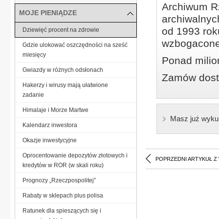
Archiwum Rz
MOJE PIENIĄDZE
archiwalnyc
od 1993 roku
Dziewięć procent na zdrowie
wzbogacone
Gdzie ulokować oszczędności na sześć
miesięcy
Ponad milio
Gwiazdy w różnych odsłonach
Zamów dostę
Hakerzy i wirusy mają ułatwione
zadanie
Himalaje i Morze Martwe
Masz już wyku
Kalendarz inwestora
Okazje inwestycyjne
Oprocentowanie depozytów złotowych i
POPRZEDNI ARTYKUŁ Z
kredytów w ROR (w skali roku)
Prognozy „Rzeczpospolitej”
Rabaty w sklepach plus polisa
Ratunek dla spieszących się i