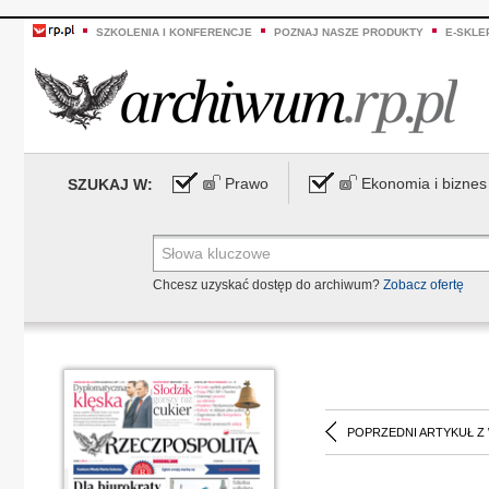
SZKOLENIA I KONFERENCJE
POZNAJ NASZE PRODUKTY
E-SKLE
Prawo
Ekonomia i biznes
SZUKAJ W:
Chcesz uzyskać dostęp do archiwum?
Zobacz ofertę
POPRZEDNI ARTYKUŁ Z