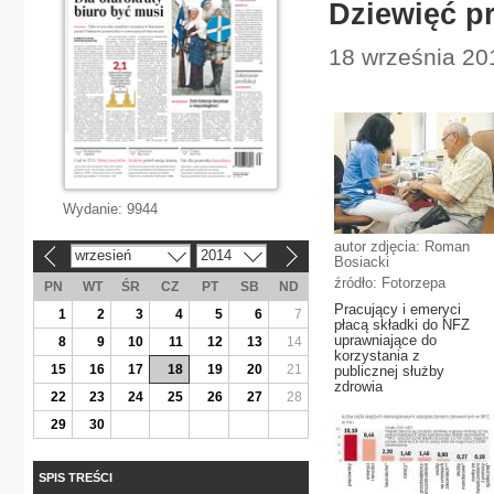
Dziewięć p
18 września 20
Wydanie:
9944
autor zdjęcia: Roman
wrzesień
2014
«
»
Bosiacki
źródło: Fotorzepa
PN
WT
ŚR
CZ
PT
SB
ND
Pracujący i emeryci
1
2
3
4
5
6
7
płacą składki do NFZ
uprawniające do
8
9
10
11
12
13
14
korzystania z
15
16
17
18
19
20
21
publicznej służby
zdrowia
22
23
24
25
26
27
28
29
30
SPIS TREŚCI