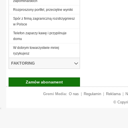
zapominalskich
Rozproszony portfel, przeciętne wyniki
Spór z firmą zagraniczną rozstrzygniesz
w Polsce
Telefon zaparzy kawę i przypilnuje
domu
W dobrym towarzystwie mniej
ryzykujesz
FAKTORING
Zamów abonament
Gremi Media:
O nas
|
Regulamin
|
Reklama
|
N
© Copyr