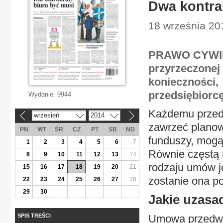
Dwa kontra
18 września 20
PRAWO CYWILN
przyrzeczonej 
konieczności, 
przedsiębiorcę
Wydanie:
9944
Każdemu przeds
wrzesień
2014
«
»
zawrzeć planow
PN
WT
ŚR
CZ
PT
SB
ND
funduszy, mogą
1
2
3
4
5
6
7
Równie częstą 
8
9
10
11
12
13
14
rodzaju umów j
15
16
17
18
19
20
21
zostanie ona p
22
23
24
25
26
27
28
29
30
Jakie uzasa
SPIS TREŚCI
Umowa przedwst