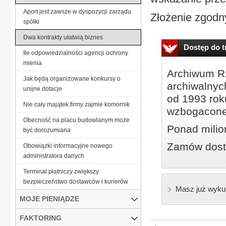
Aport jest zawsze w dyspozycji zarządu
Złożenie zgodn
spółki
Dwa kontrakty ułatwią biznes
Dostęp do tr
Ile odpowiedzialności agencji ochrony
mienia
Archiwum Rz
Jak będą organizowane konkursy o
archiwalnyc
unijne dotacje
od 1993 roku
Nie cały majątek firmy zajmie komornik
wzbogacone
Obecność na placu budowlanym może
Ponad milio
być dorozumiana
Zamów dostę
Obowiązki informacyjne nowego
administratora danych
Terminal płatniczy zwiększy
bezpieczeństwo dostawców i kurierów
Masz już wyku
MOJE PIENIĄDZE
FAKTORING