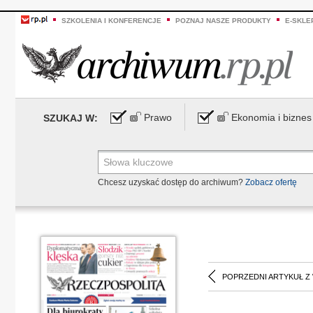
SZKOLENIA I KONFERENCJE
POZNAJ NASZE PRODUKTY
E-SKLE
Prawo
Ekonomia i biznes
SZUKAJ W:
Chcesz uzyskać dostęp do archiwum?
Zobacz ofertę
POPRZEDNI ARTYKUŁ Z