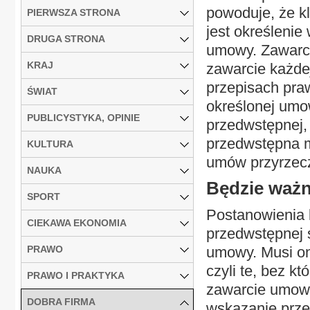
powoduje, że k
PIERWSZA STRONA
jest określenie
DRUGA STRONA
umowy. Zawarc
KRAJ
zawarcie każde
przepisach praw
ŚWIAT
określonej umo
PUBLICYSTYKA, OPINIE
przedwstępnej
przedwstępna m
KULTURA
umów przyrzecz
NAUKA
Będzie waż
SPORT
Postanowienia 
CIEKAWA EKONOMIA
przedwstępnej 
PRAWO
umowy. Musi on
czyli te, bez k
PRAWO I PRAKTYKA
zawarcie umowy
DOBRA FIRMA
wskazanie prze