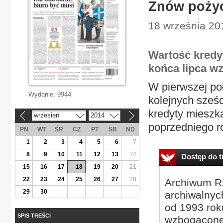
Znów pożyc
18 września 20
Wartość kredy
końca lipca w
W pierwszej po
Wydanie:
9944
kolejnych sześ
kredyty mieszk
wrzesień
2014
«
»
poprzedniego r
PN
WT
ŚR
CZ
PT
SB
ND
1
2
3
4
5
6
7
8
9
10
11
12
13
14
Dostęp do tr
15
16
17
18
19
20
21
22
23
24
25
26
27
28
Archiwum Rz
29
30
archiwalnyc
od 1993 roku
SPIS TREŚCI
wzbogacone