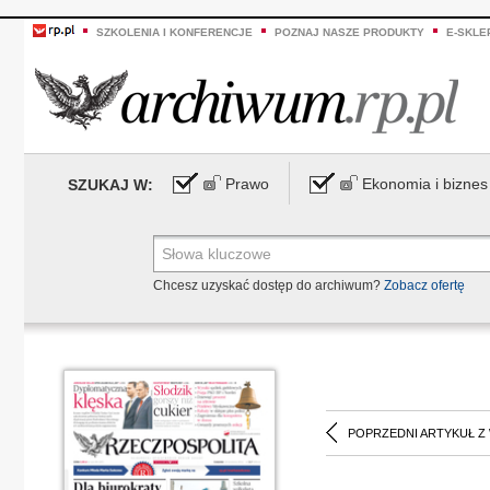
SZKOLENIA I KONFERENCJE
POZNAJ NASZE PRODUKTY
E-SKLE
Prawo
Ekonomia i biznes
SZUKAJ W:
Chcesz uzyskać dostęp do archiwum?
Zobacz ofertę
POPRZEDNI ARTYKUŁ Z