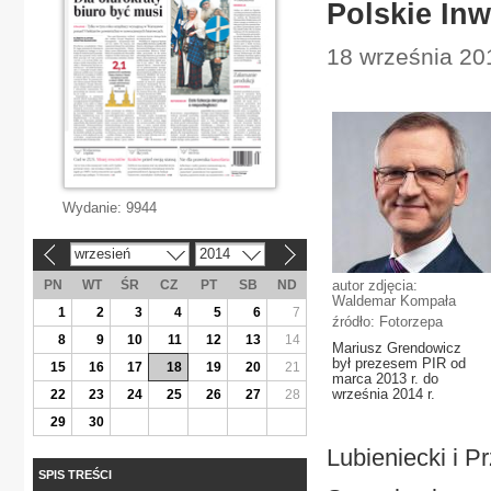
Polskie In
18 września 20
Wydanie:
9944
wrzesień
2014
«
»
PN
WT
ŚR
CZ
PT
SB
ND
autor zdjęcia:
Waldemar Kompała
1
2
3
4
5
6
7
źródło: Fotorzepa
8
9
10
11
12
13
14
Mariusz Grendowicz
był prezesem PIR od
15
16
17
18
19
20
21
marca 2013 r. do
września 2014 r.
22
23
24
25
26
27
28
29
30
Lubieniecki i 
SPIS TREŚCI