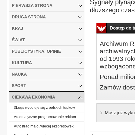
Sygnały płynąc
PIERWSZA STRONA
dłuższego czas
DRUGA STRONA
Dostęp do tr
KRAJ
ŚWIAT
Archiwum Rz
archiwalnyc
PUBLICYSTYKA, OPINIE
od 1993 roku
KULTURA
wzbogacone
NAUKA
Ponad milio
SPORT
Zamów dostę
CIEKAWA EKONOMIA
3Legs wycofuje się z polskich łupków
Masz już wyku
Automatyczne programowanie reklam
Autostrad mało, więcej ekspresówek