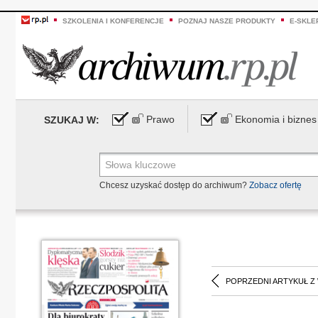
SZKOLENIA I KONFERENCJE
POZNAJ NASZE PRODUKTY
E-SKLE
Prawo
Ekonomia i biznes
SZUKAJ W:
Chcesz uzyskać dostęp do archiwum?
Zobacz ofertę
POPRZEDNI ARTYKUŁ Z