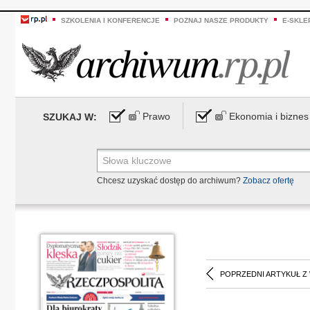
SZKOLENIA I KONFERENCJE
POZNAJ NASZE PRODUKTY
E-SKLE
Prawo
Ekonomia i biznes
SZUKAJ W:
Chcesz uzyskać dostęp do archiwum?
Zobacz ofertę
POPRZEDNI ARTYKUŁ Z