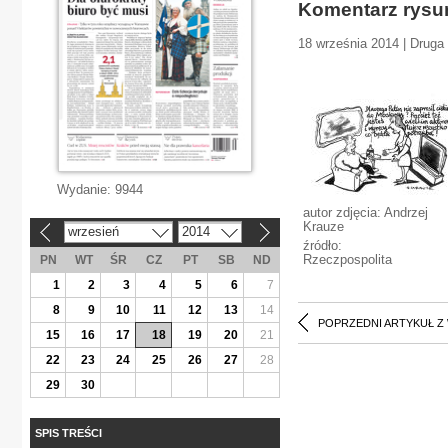
Komentarz rys
18 września 2014 | Druga 
Wydanie:
9944
autor zdjęcia: Andrzej
Krauze
wrzesień
2014
«
»
źródło:
Rzeczpospolita
PN
WT
ŚR
CZ
PT
SB
ND
1
2
3
4
5
6
7
8
9
10
11
12
13
14
POPRZEDNI ARTYKUŁ Z
15
16
17
18
19
20
21
22
23
24
25
26
27
28
29
30
SPIS TREŚCI