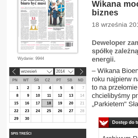
Wikana moc
biznes
18 września 20
Deweloper zam
spółkę zależn
energii.
Wydanie:
9944
– Wikana Bioen
wrzesień
2014
«
»
roku najpierw 
PN
WT
ŚR
CZ
PT
SB
ND
to na przełomie
1
2
3
4
5
6
7
chcielibyśmy p
8
9
10
11
12
13
14
„Parkietem" Sł
15
16
17
18
19
20
21
22
23
24
25
26
27
28
29
30
Dostęp do tr
SPIS TREŚCI