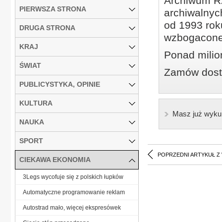
Archiwum Rz
PIERWSZA STRONA
archiwalnyc
od 1993 roku
DRUGA STRONA
wzbogacone
KRAJ
Ponad milio
ŚWIAT
Zamów dostę
PUBLICYSTYKA, OPINIE
KULTURA
Masz już wyku
NAUKA
SPORT
POPRZEDNI ARTYKUŁ Z
CIEKAWA EKONOMIA
3Legs wycofuje się z polskich łupków
Automatyczne programowanie reklam
Autostrad mało, więcej ekspresówek