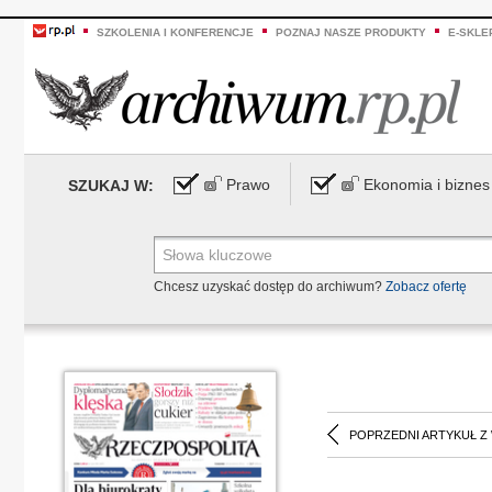
SZKOLENIA I KONFERENCJE
POZNAJ NASZE PRODUKTY
E-SKLE
Prawo
Ekonomia i biznes
SZUKAJ W:
Chcesz uzyskać dostęp do archiwum?
Zobacz ofertę
POPRZEDNI ARTYKUŁ Z