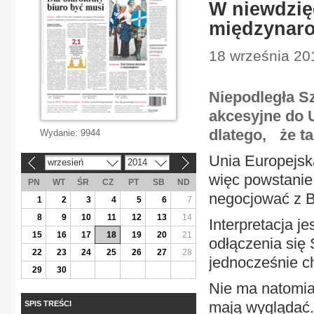
W niewdzięc
międzynar
18 września 201
Niepodległa Sz
akcesyjne do U
dlatego, że ta
Wydanie:
9944
Unia Europejska
wrzesień
2014
«
»
więc powstanie
PN
WT
ŚR
CZ
PT
SB
ND
negocjować z B
1
2
3
4
5
6
7
8
9
10
11
12
13
14
Interpretacja je
15
16
17
18
19
20
21
odłączenia się 
22
23
24
25
26
27
28
jednocześnie ch
29
30
Nie ma natomias
mają wyglądać.
SPIS TREŚCI