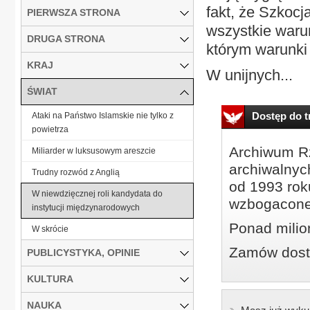
fakt, że Szkocj
PIERWSZA STRONA
wszystkie warun
DRUGA STRONA
którym warunki
KRAJ
W unijnych...
ŚWIAT
Dostęp do tr
Ataki na Państwo Islamskie nie tylko z
powietrza
Archiwum Rz
Miliarder w luksusowym areszcie
archiwalnyc
Trudny rozwód z Anglią
od 1993 roku
W niewdzięcznej roli kandydata do
wzbogacone
instytucji międzynarodowych
Ponad milio
W skrócie
Zamów dostę
PUBLICYSTYKA, OPINIE
KULTURA
NAUKA