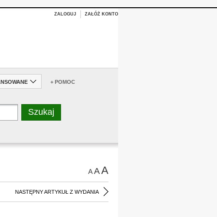
ZALOGUJ
ZAŁÓŻ KONTO
ANSOWANE
+ POMOC
A
A
A
NASTĘPNY ARTYKUŁ Z WYDANIA