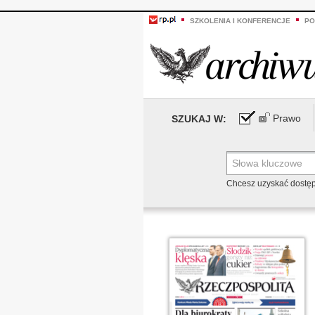
SZKOLENIA I KONFERENCJE
PO
Prawo
SZUKAJ W:
Chcesz uzyskać dostę