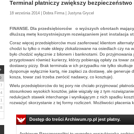
Terminal płatniczy zwiększy bezpieczeństwo
18 września 2014 | Dobra Firma | Justyna Grycel
FINANSE. Dla przedsiębiorców o wyższych obrotach mającyc
dłuższą metę korzystniejszym rozwiązaniem jest instalacja 
Coraz więcej przedsiębiorców musi zaoferować klientom alternaty
chodzi tu tylko o małe sklepy zlokalizowane na osiedlach czy na 
było chodzić wyłącznie z bilonem i banknotami. Do przyjmowania 
przygotowani również kurierzy, którzy pobierają opłaty za towar 
dostawcy pizzy. Brak terminala w ich przypadku nie tylko skutkuje ut
dysponuje wyłącznie kartą, nie zapłaci za dostawę, ale generuje d
kosza, towar zaś trzeba zwrócić nadawcy, co kosztuje).
D
7
Wielu przedsiębiorców do tej pory nie chciało przyjmować płatn
stosunkowo wysokich kosztów, jakie wiązały się z tym rozwiązani
14
redukcjach stawek interchange i wynikającym z nich spadku kosz
21
rozważyć skorzystanie z tej formy rozliczeń. Możliwości płacenia 
28
Dostęp do treści Archiwum.rp.pl jest płatny.
Archiwum Rzeczpospolitej to wygodna wyszukiwarka archiw