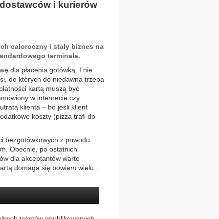
 dostawców i kurierów
h całoroczny i stały biznes na
standardowego terminala.
wę dla płacenia gotówką. I nie
wsi, do których do niedawna trzeba
płatności kartą muszą być
zamówiony w internecie czy
ratą klienta – bo jeśli klient
odatkowe koszty (pizza trafi do
ości bezgotówkowych z powodu
em. Obecnie, po ostatnich
tów dla akceptantów warto
kartą domaga się bowiem wielu...
alnych tekstów opublikowanych