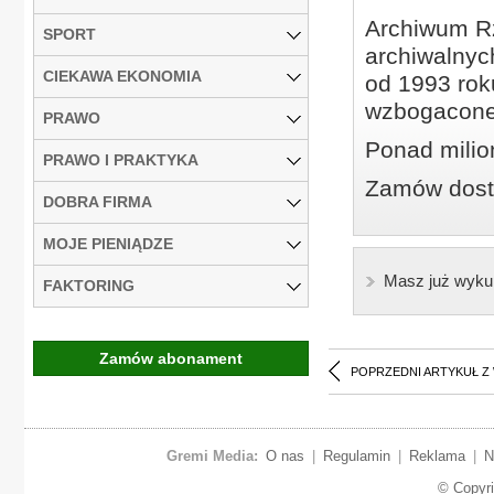
Archiwum Rz
SPORT
archiwalnyc
CIEKAWA EKONOMIA
od 1993 roku
wzbogacone
PRAWO
Ponad milio
PRAWO I PRAKTYKA
Zamów dostę
DOBRA FIRMA
MOJE PIENIĄDZE
Masz już wyku
FAKTORING
Zamów abonament
POPRZEDNI ARTYKUŁ Z
Gremi Media:
O nas
|
Regulamin
|
Reklama
|
N
© Copyr