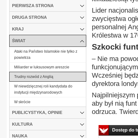
PIERWSZA STRONA
Lider nacjonali
DRUGA STRONA
zwycięstwa ogło
personalnej Ang
KRAJ
Królestwa w 170
ŚWIAT
Szkocki fun
Ataki na Państwo Islamskie nie tylko z
– Nie ma powod
powietrza
funkcjonującym 
Miliarder w luksusowym areszcie
Wcześniej będz
Trudny rozwód z Anglią
dyrektora lond
W niewdzięcznej roli kandydata do
instytucji międzynarodowych
Najpilniejszym 
aby był nią fun
W skrócie
odrzuca. Twierd
PUBLICYSTYKA, OPINIE
KULTURA
Dostęp do tr
NAUKA