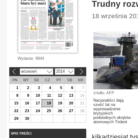
Trudny roz
18 września 201
Wydanie:
9944
wrzesień
2014
«
»
PN
WT
ŚR
CZ
PT
SB
ND
1
2
3
4
5
6
7
źródło: AFP
8
9
10
11
12
13
14
Nacjonaliści dają
15
16
17
18
19
20
21
sześć lat na
wyprowadzenie
22
23
24
25
26
27
28
brytyjskich
podwodnych okrętów
29
30
atomowych Trident
SPIS TREŚCI
kilkadziesiąt ty