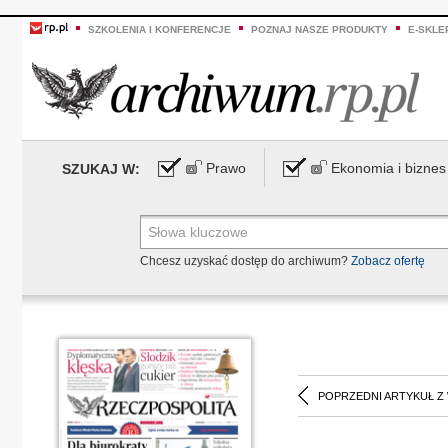
SZKOLENIA I KONFERENCJE
POZNAJ NASZE PRODUKTY
E-SKLE
Prawo
Ekonomia i biznes
SZUKAJ W:
Chcesz uzyskać dostęp do archiwum?
Zobacz ofertę
POPRZEDNI ARTYKUŁ Z