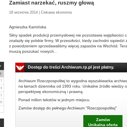
Zamiast narzekać, ruszmy głową
18 września 2014 | Ciekawa ekonomia
Agnieszka Kamińska
Silny spadek produkcji przemysłowej nie pozostawia wątpliwości co
znalazły się polskie firmy. W przeszłości, kiedy zachodni sąsiedzi
z powodzeniem sprzedawaliśmy więcej zapasów na Wschód. Teraz 
muszą poszukać nowych...
Dostęp do treści Archiwum.rp.pl jest płatny.
D
Archiwum Rzeczpospolitej to wygodna wyszukiwarka archiw
7
na łamach dziennika od 1993 roku. Unikalne źródło wiedzy o
14
perspektywę ekonomiczną i prawną.
21
Ponad milion tekstów w jednym miejscu.
28
Zamów dostęp do pełnego Archiwum "Rzeczpospolitej"
Zamów
Unikalna oferta