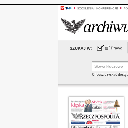
SZKOLENIA I KONFERENCJE
PO
Prawo
SZUKAJ W:
Chcesz uzyskać dostę