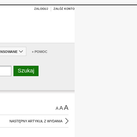
ZALOGUJ
ZAŁÓŻ KONTO
ANSOWANE
+ POMOC
A
A
A
NASTĘPNY ARTYKUŁ Z WYDANIA