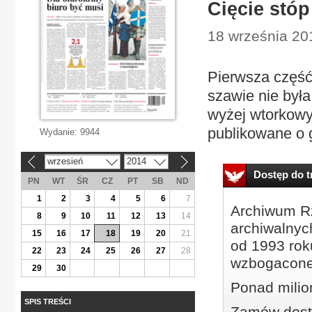
Cięcie stó
18 września 20
Pierw­sza część 
sza­wie nie by­ła
wy­żej wtor­ko­w
pu­bli­ko­wa­ne o
Wydanie:
9944
wrzesień
2014
«
»
Dostęp do tr
PN
WT
ŚR
CZ
PT
SB
ND
1
2
3
4
5
6
7
Archiwum Rz
8
9
10
11
12
13
14
archiwalnyc
15
16
17
18
19
20
21
od 1993 roku
22
23
24
25
26
27
28
wzbogacone
29
30
Ponad milio
SPIS TREŚCI
Zamów dostę