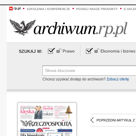
SZKOLENIA I KONFERENCJE
POZNAJ NASZE PRODUKTY
E-SKLE
Prawo
Ekonomia i biznes
SZUKAJ W:
Chcesz uzyskać dostęp do archiwum?
Zobacz ofertę
POPRZEDNI ARTYKUŁ Z