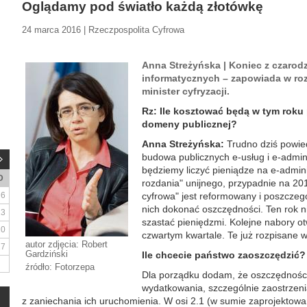
Oglądamy pod światło każdą złotówkę
24 marca 2016 | Rzeczpospolita Cyfrowa
Anna Streżyńska | Koniec z czarod
informatycznych – zapowiada w ro
minister cyfryzacji.
Rz: Ile kosztować będą w tym roku 
domeny publicznej?
Anna Streżyńska:
Trudno dziś powied
budowa publicznych e-usług i e-admin
będziemy liczyć pieniądze na e-admi
D
rozdania" unijnego, przypadnie na 20
6
cyfrowa" jest reformowany i poszczeg
nich dokonać oszczędności. Ten rok n
13
szastać pieniędzmi. Kolejne nabory ot
20
czwartym kwartale. Te już rozpisane 
autor zdjęcia: Robert
27
Gardziński
Ile chcecie państwo zaoszczędzić?
źródło: Fotorzepa
Dla porządku dodam, że oszczędnośc
wydatkowania, szczególnie zaostrzeni
z zaniechania ich uruchomienia. W osi 2.1 (w sumie zaprojektowan