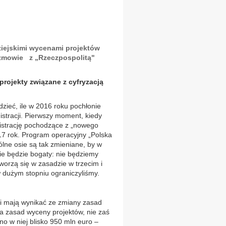
ziejskimi wycenami projektów
zmowie z „Rzeczpospolitą"
projekty związane z cyfryzacją
zieć, ile w 2016 roku pochłonie
istracji. Pierwszy moment, kiedy
nistrację pochodzące z „nowego
17 rok. Program operacyjny „Polska
ólne osie są tak zmieniane, by w
ie będzie bogaty: nie będziemy
worzą się w zasadzie w trzecim i
w dużym stopniu ograniczyliśmy.
i mają wynikać ze zmiany zasad
a zasad wyceny projektów, nie zaś
o w niej blisko 950 mln euro –