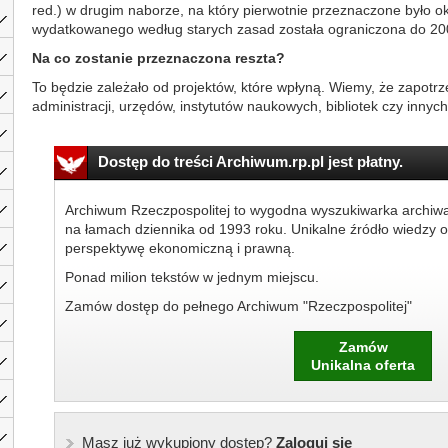
red.) w drugim naborze, na który pierwotnie przeznaczone było ok
wydatkowanego według starych zasad została ograniczona do 200
Na co zostanie przeznaczona reszta?
To będzie zależało od projektów, które wpłyną. Wiemy, że zapotr
administracji, urzędów, instytutów naukowych, bibliotek czy innych i
Dostęp do treści Archiwum.rp.pl jest płatny.
Archiwum Rzeczpospolitej to wygodna wyszukiwarka archiw
na łamach dziennika od 1993 roku. Unikalne źródło wiedzy o
perspektywę ekonomiczną i prawną.
Ponad milion tekstów w jednym miejscu.
Zamów dostęp do pełnego Archiwum "Rzeczpospolitej"
Zamów
Unikalna oferta
Masz już wykupiony dostęp?
Zaloguj się