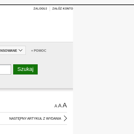
ZALOGUJ
ZAŁÓŻ KONTO
ANSOWANE
+ POMOC
A
A
A
NASTĘPNY ARTYKUŁ Z WYDANIA