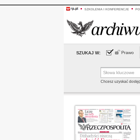
SZKOLENIA I KONFERENCJE
PO
Prawo
SZUKAJ W:
Chcesz uzyskać dostę