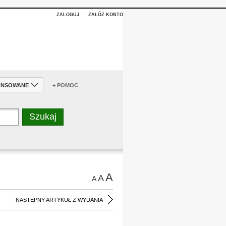
ZALOGUJ
ZAŁÓŻ KONTO
ANSOWANE
+ POMOC
A
A
A
NASTĘPNY ARTYKUŁ Z WYDANIA