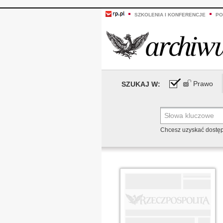
SZKOLENIA I KONFERENCJE
PO
Prawo
SZUKAJ W:
Chcesz uzyskać dostę