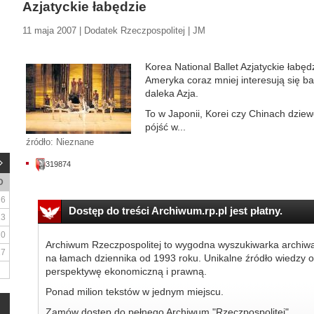
Azjatyckie łabędzie
11 maja 2007 | Dodatek Rzeczpospolitej | JM
Korea National Ballet Azjatyckie łabę
Ameryka coraz mniej interesują się ba
daleka Azja.
To w Japonii, Korei czy Chinach dziew
pójść w...
źródło: Nieznane
319874
D
6
Dostęp do treści Archiwum.rp.pl jest płatny.
13
20
Archiwum Rzeczpospolitej to wygodna wyszukiwarka archiw
27
na łamach dziennika od 1993 roku. Unikalne źródło wiedzy o
perspektywę ekonomiczną i prawną.
Ponad milion tekstów w jednym miejscu.
Zamów dostęp do pełnego Archiwum "Rzeczpospolitej"