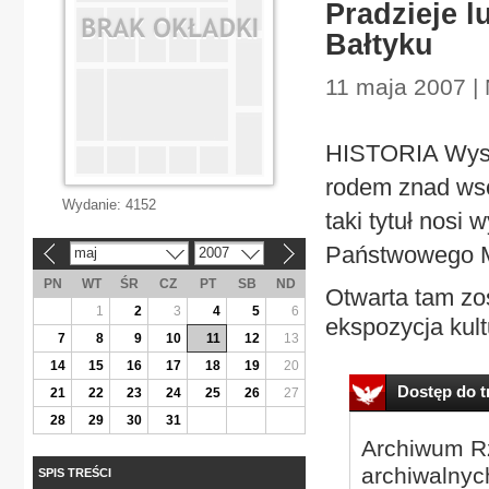
Pradzieje 
Bałtyku
11 maja 2007 | 
HISTORIA Wysta
rodem znad wsc
Wydanie:
4152
taki tytuł nosi
Państwowego M
maj
2007
«
»
PN
WT
ŚR
CZ
PT
SB
ND
Otwarta tam zos
1
2
3
4
5
6
ekspozycja kult
7
8
9
10
11
12
13
14
15
16
17
18
19
20
Dostęp do tr
21
22
23
24
25
26
27
28
29
30
31
Archiwum Rz
archiwalnyc
SPIS TREŚCI