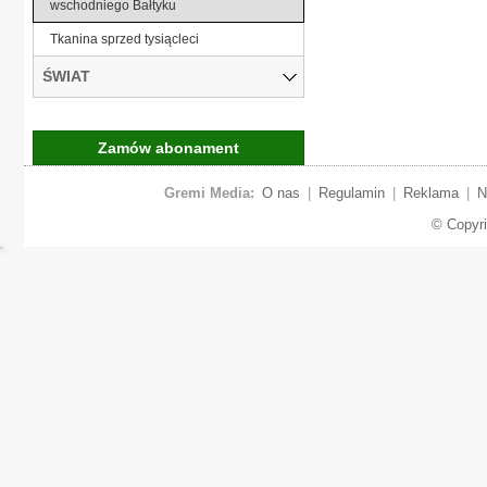
wschodniego Bałtyku
Tkanina sprzed tysiącleci
ŚWIAT
Zamów abonament
Gremi Media:
O nas
|
Regulamin
|
Reklama
|
N
© Copyr