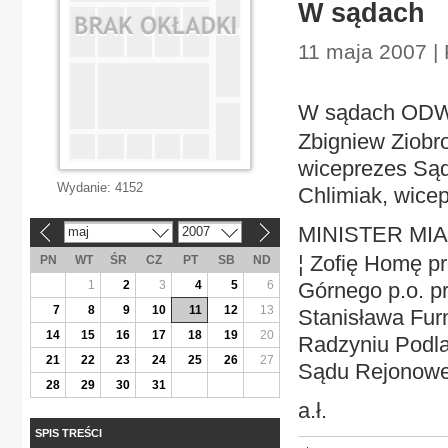
W sądach
11 maja 2007 | 
W sądach OD
Zbigniew Ziobro
wiceprezes Sąd
Wydanie:
4152
Chlimiak, wice
MINISTER MI
maj
2007
«
»
¦ Zofię Homę p
PN
WT
ŚR
CZ
PT
SB
ND
1
2
3
4
5
6
Górnego p.o. p
7
8
9
10
11
12
13
Stanisława Fu
14
15
16
17
18
19
20
Radzyniu Podl
21
22
23
24
25
26
27
Sądu Rejonowe
28
29
30
31
a.ł.
SPIS TREŚCI