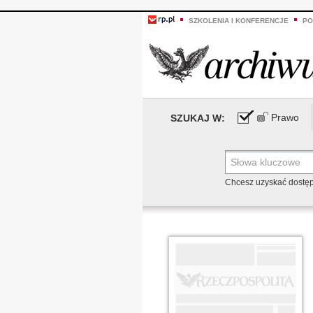
SZKOLENIA I KONFERENCJE
PO
Prawo
SZUKAJ W:
Chcesz uzyskać dostę