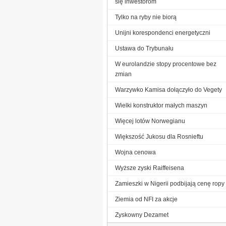
się inwestorom
Tylko na ryby nie biorą
Unijni korespondenci energetyczni
Ustawa do Trybunału
W eurolandzie stopy procentowe bez
zmian
Warzywko Kamisa dołączyło do Vegety
Wielki konstruktor małych maszyn
Więcej lotów Norwegianu
Większość Jukosu dla Rosnieftu
Wojna cenowa
Wyższe zyski Raiffeisena
Zamieszki w Nigerii podbijają cenę ropy
Ziemia od NFI za akcje
Zyskowny Dezamet