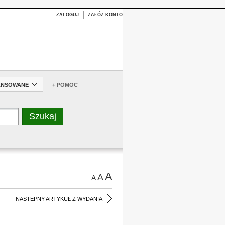
ZALOGUJ
ZAŁÓŻ KONTO
ANSOWANE
+ POMOC
A
A
A
NASTĘPNY ARTYKUŁ Z WYDANIA