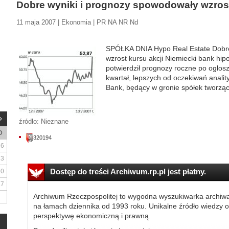
Dobre wyniki i prognozy spowodowały wzrost
11 maja 2007 | Ekonomia | PR NA NR Nd
SPÓŁKA DNIA Hypo Real Estate Dobre
wzrost kursu akcji Niemiecki bank hi
potwierdził prognozy roczne po ogłos
kwartał, lepszych od oczekiwań analit
Bank, będący w gronie spółek tworząc
źródło: Nieznane
D
320194
6
13
Dostęp do treści Archiwum.rp.pl jest płatny.
20
27
Archiwum Rzeczpospolitej to wygodna wyszukiwarka archiw
na łamach dziennika od 1993 roku. Unikalne źródło wiedzy o
perspektywę ekonomiczną i prawną.