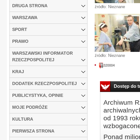
DRUGA STRONA
źródło: Nieznane
WARSZAWA
SPORT
PRAWO
WARSZAWSKI INFORMATOR
źródło: Nieznane
RZECZPOSPOLITEJ
320004
KRAJ
DODATEK RZECZPOSPOLITEJ
Dostęp do tr
PUBLICYSTYKA, OPINIE
Archiwum Rz
MOJE PODRÓŻE
archiwalnyc
od 1993 roku
KULTURA
wzbogacone
PIERWSZA STRONA
Ponad milio