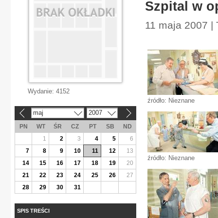
Szpital w 
11 maja 2007 | 
Wydanie:
4152
źródło: Nieznane
maj
2007
«
»
PN
WT
ŚR
CZ
PT
SB
ND
1
2
3
4
5
6
7
8
9
10
11
12
13
źródło: Nieznane
14
15
16
17
18
19
20
21
22
23
24
25
26
27
28
29
30
31
SPIS TREŚCI