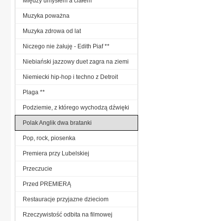
Między umysłem a ciałem
Muzyka poważna
Muzyka zdrowa od lat
Niczego nie żałuję - Edith Piaf **
Niebiański jazzowy duet zagra na ziemi
Niemiecki hip-hop i techno z Detroit
Plaga **
Podziemie, z którego wychodzą dźwięki
Polak Anglik dwa bratanki
Pop, rock, piosenka
Premiera przy Lubelskiej
Przeczucie
Przed PREMIERĄ
Restauracje przyjazne dzieciom
Rzeczywistość odbita na filmowej