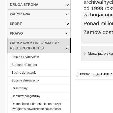
archiwalnyc
DRUGA STRONA
od 1993 roku
wzbogacone
WARSZAWA
Ponad milio
SPORT
Zamów dostę
PRAWO
WARSZAWSKI INFORMATOR
RZECZPOSPOLITEJ
Masz już wyku
Ania od Fryderyków
Barbara Hollender
Baśń o dorastaniu
POPRZEDNI ARTYKUŁ Z
Bujanie dziewczyny
Czas wolny
Debiut w pół godziny
Dekonstrukcja dramatu Ibsena, czyli
dwugłos o nowoczesnej tożsamości