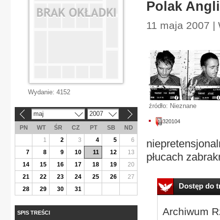
Polak Angl
11 maja 2007 | 
Wydanie:
4152
źródło: Nieznane
maj
2007
«
»
320104
PN
WT
ŚR
CZ
PT
SB
ND
1
2
3
4
5
6
niepretensjonal
7
8
9
10
11
12
13
płucach zabrak
14
15
16
17
18
19
20
21
22
23
24
25
26
27
Dostęp do tr
28
29
30
31
Archiwum Rz
SPIS TREŚCI