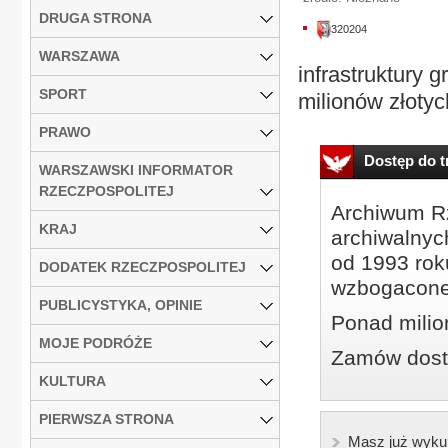
DRUGA STRONA
320204
WARSZAWA
infrastruktury 
SPORT
milionów złotyc
PRAWO
Dostęp do tr
WARSZAWSKI INFORMATOR
RZECZPOSPOLITEJ
Archiwum Rz
KRAJ
archiwalnyc
od 1993 roku
DODATEK RZECZPOSPOLITEJ
wzbogacone
PUBLICYSTYKA, OPINIE
Ponad milio
MOJE PODRÓŻE
Zamów dostę
KULTURA
PIERWSZA STRONA
Masz już wyku