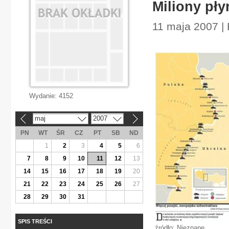
Miliony pł
11 maja 2007 |
Wydanie:
4152
maj
2007
«
»
PN
WT
ŚR
CZ
PT
SB
ND
1
2
3
4
5
6
7
8
9
10
11
12
13
14
15
16
17
18
19
20
21
22
23
24
25
26
27
28
29
30
31
SPIS TREŚCI
źródło: Nieznane