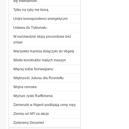
się inwestorom
Tylko na ryby nie biorą
Unijni korespondenci energetyczni
Ustawa do Trybunału
W eurolandzie stopy procentowe bez
zmian
Warzywko Kamisa dołączyło do Vegety
Wielki konstruktor małych maszyn
Więcej lotów Norwegianu
Większość Jukosu dla Rosnieftu
Wojna cenowa
Wyższe zyski Raiffeisena
Zamieszki w Nigerii podbijają cenę ropy
Ziemia od NFI za akcje
Zyskowny Dezamet