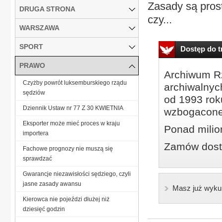
Zasady są prost
DRUGA STRONA
czy...
WARSZAWA
SPORT
Dostęp do tr
PRAWO
Archiwum Rz
Czyżby powrót luksemburskiego rządu
archiwalnyc
sędziów
od 1993 roku
Dziennik Ustaw nr 77 Z 30 KWIETNIA
wzbogacone
Eksporter może mieć proces w kraju
Ponad milio
importera
Zamów dostę
Fachowe prognozy nie muszą się
sprawdzać
Gwarancje niezawisłości sędziego, czyli
jasne zasady awansu
Masz już wyku
Kierowca nie pojeździ dłużej niż
dziesięć godzin