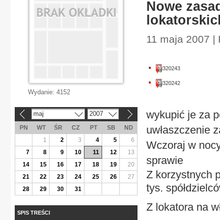
Nowe zasad
lokatorskic
11 maja 2007 |
320243
320242
Wydanie:
4152
wykupić je za p
maj
2007
«
»
uwłaszczenie za
PN
WT
ŚR
CZ
PT
SB
ND
1
2
3
4
5
6
Wczoraj w nocy
7
8
9
10
11
12
13
sprawie
14
15
16
17
18
19
20
Z korzystnych 
21
22
23
24
25
26
27
tys. spółdzielc
28
29
30
31
Z lokatora na w
SPIS TREŚCI