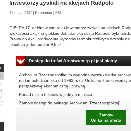
Inwestorzy zyskali na akcjach Radpolu
11 maja 2007 | Ekonomia | EM
GIEŁDA 17. debiut w tym roku Inwestorzy zyskali na akcjach Ra
większości akcji na giełdzie debiutancka sesja Radpolu była bard
Prawa do akcji producenta wyrobów termokurczliwych wzrosły na 
płacili za jeden papier 9,5 zł....
Dostęp do treści Archiwum.rp.pl jest płatny.
Archiwum Rzeczpospolitej to wygodna wyszukiwarka archiw
D
na łamach dziennika od 1993 roku. Unikalne źródło wiedzy o
6
perspektywę ekonomiczną i prawną.
13
Ponad milion tekstów w jednym miejscu.
20
Zamów dostęp do pełnego Archiwum "Rzeczpospolitej"
27
Zamów
Unikalna oferta