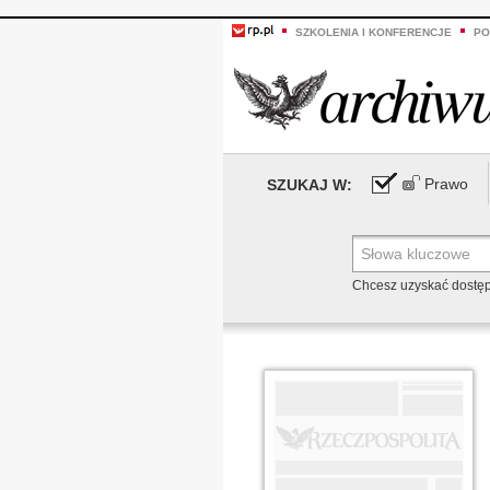
SZKOLENIA I KONFERENCJE
PO
Prawo
SZUKAJ W:
Chcesz uzyskać dostę