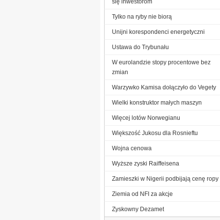
się inwestorom
Tylko na ryby nie biorą
Unijni korespondenci energetyczni
Ustawa do Trybunału
W eurolandzie stopy procentowe bez
zmian
Warzywko Kamisa dołączyło do Vegety
Wielki konstruktor małych maszyn
Więcej lotów Norwegianu
Większość Jukosu dla Rosnieftu
Wojna cenowa
Wyższe zyski Raiffeisena
Zamieszki w Nigerii podbijają cenę ropy
Ziemia od NFI za akcje
Zyskowny Dezamet