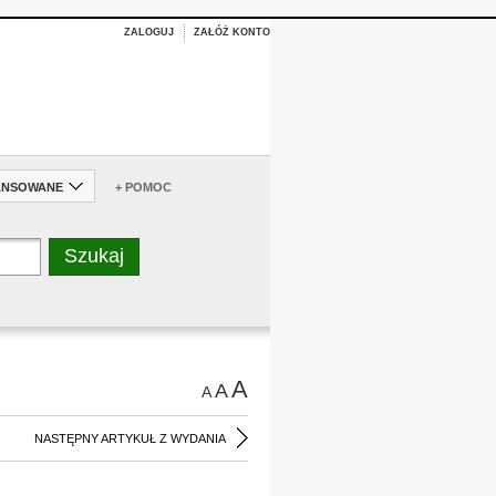
ZALOGUJ
ZAŁÓŻ KONTO
ANSOWANE
+ POMOC
A
A
A
NASTĘPNY ARTYKUŁ Z WYDANIA