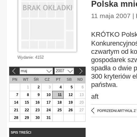
Polska mni
11 maja 2007 |
KRÓTKO Polska
Konkurencyjnoś
czwartym od ko
Wydanie:
4152
gospodarek szw
spadła o dwie 
maj
2007
«
»
300 kryteriów 
PN
WT
ŚR
CZ
PT
SB
ND
państwa.
1
2
3
4
5
6
7
8
9
10
11
12
13
aft
14
15
16
17
18
19
20
21
22
23
24
25
26
27
POPRZEDNI ARTYKUŁ Z
28
29
30
31
SPIS TREŚCI