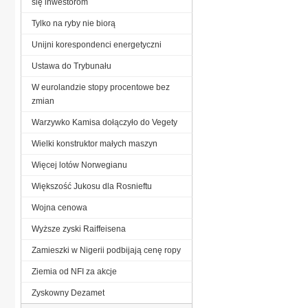
się inwestorom
Tylko na ryby nie biorą
Unijni korespondenci energetyczni
Ustawa do Trybunału
W eurolandzie stopy procentowe bez
zmian
Warzywko Kamisa dołączyło do Vegety
Wielki konstruktor małych maszyn
Więcej lotów Norwegianu
Większość Jukosu dla Rosnieftu
Wojna cenowa
Wyższe zyski Raiffeisena
Zamieszki w Nigerii podbijają cenę ropy
Ziemia od NFI za akcje
Zyskowny Dezamet