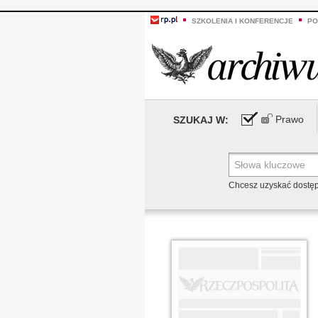
SZKOLENIA I KONFERENCJE
PO
Prawo
SZUKAJ W:
Chcesz uzyskać dostę