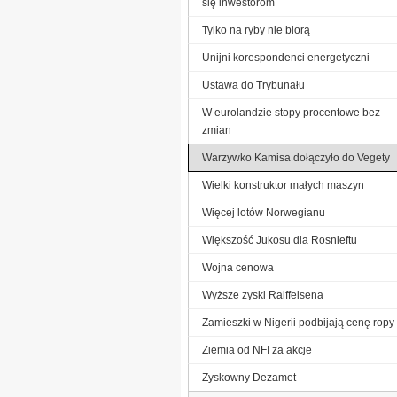
się inwestorom
Tylko na ryby nie biorą
Unijni korespondenci energetyczni
Ustawa do Trybunału
W eurolandzie stopy procentowe bez
zmian
Warzywko Kamisa dołączyło do Vegety
Wielki konstruktor małych maszyn
Więcej lotów Norwegianu
Większość Jukosu dla Rosnieftu
Wojna cenowa
Wyższe zyski Raiffeisena
Zamieszki w Nigerii podbijają cenę ropy
Ziemia od NFI za akcje
Zyskowny Dezamet