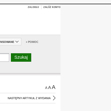
ZALOGUJ
ZAŁÓŻ KONTO
ANSOWANE
+ POMOC
A
A
A
NASTĘPNY ARTYKUŁ Z WYDANIA