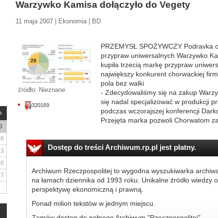
Warzywko Kamisa dołączyło do Vegety
11 maja 2007 | Ekonomia | BD
PRZEMYSŁ SPOŻYWCZY Podravka chc
przypraw uniwersalnych Warzywko Ka
kupiła trzecią markę przypraw uniwer
największy konkurent chorwackiej firm
pola bez walki
źródło: Nieznane
- Zdecydowaliśmy się na zakup Warz
się nadal specjalizować w produkcji p
320169
podczas wczorajszej konferencji Dark
Przejęta marka pozwoli Chorwatom zai
D
6
Dostęp do treści Archiwum.rp.pl jest płatny.
13
20
Archiwum Rzeczpospolitej to wygodna wyszukiwarka archiw
27
na łamach dziennika od 1993 roku. Unikalne źródło wiedzy o
perspektywę ekonomiczną i prawną.
Ponad milion tekstów w jednym miejscu.
Zamów dostęp do pełnego Archiwum "Rzeczpospolitej"