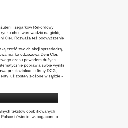
żuterii i zegarków Rekordowy
go rynku chce wprowadzić na giełdę
ni Cler. Rozważa też podwyższenie
jaką część swoich akcji sprzedadzą,
usowa marka odzieżowa Deni Cler,
yła swego czasu powodem dużych
stematycznie poprawia swoje wyniki
 trwa przekształcanie firmy DCG,
nty już zostały złożone w sądzie -
alnych tekstów opublikowanych
 Polsce i świecie, wzbogacone o