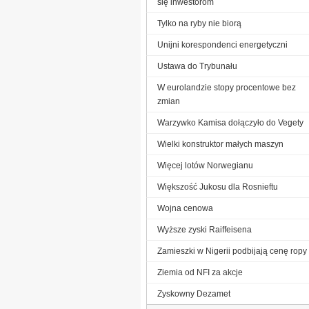
się inwestorom
Tylko na ryby nie biorą
Unijni korespondenci energetyczni
Ustawa do Trybunału
W eurolandzie stopy procentowe bez
zmian
Warzywko Kamisa dołączyło do Vegety
Wielki konstruktor małych maszyn
Więcej lotów Norwegianu
Większość Jukosu dla Rosnieftu
Wojna cenowa
Wyższe zyski Raiffeisena
Zamieszki w Nigerii podbijają cenę ropy
Ziemia od NFI za akcje
Zyskowny Dezamet