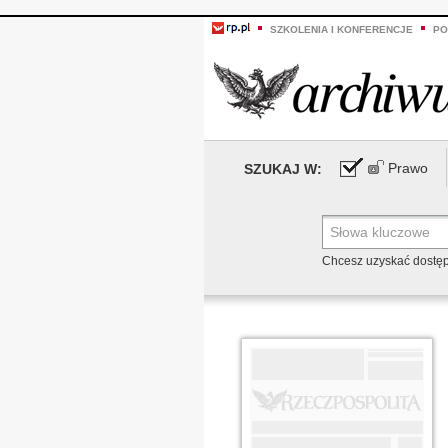
SZKOLENIA I KONFERENCJE
PO
Prawo
SZUKAJ W:
Chcesz uzyskać dostę