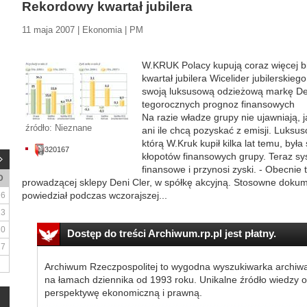
Rekordowy kwartał jubilera
11 maja 2007 | Ekonomia | PM
W.KRUK Polacy kupują coraz więcej bi
kwartał jubilera Wicelider jubilerskie
swoją luksusową odzieżową markę De
tegorocznych prognoz finansowych
Na razie władze grupy nie ujawniają, 
źródło: Nieznane
ani ile chcą pozyskać z emisji. Luks
którą W.Kruk kupił kilka lat temu, b
320167
kłopotów finansowych grupy. Teraz sy
finansowe i przynosi zyski. - Obecnie
D
prowadzącej sklepy Deni Cler, w spółkę akcyjną. Stosowne dokume
powiedział podczas wczorajszej...
6
13
20
Dostęp do treści Archiwum.rp.pl jest płatny.
27
Archiwum Rzeczpospolitej to wygodna wyszukiwarka archiw
na łamach dziennika od 1993 roku. Unikalne źródło wiedzy o
perspektywę ekonomiczną i prawną.