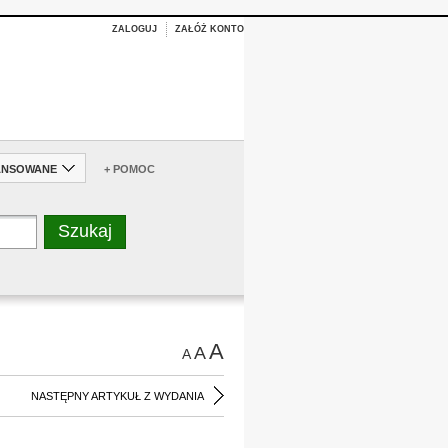
ZALOGUJ
ZAŁÓŻ KONTO
ANSOWANE
+ POMOC
A
A
A
NASTĘPNY ARTYKUŁ Z WYDANIA