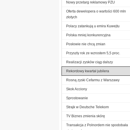
Nowy przetarg reklamowy PZU
Oferta dewelopera o wartości 600 mln
złotych
Polacy zatankują u emira Kuwejtu
Polska mniej konkurencyjna
Posłowie nie chcą zmian
Przyszły rok ze wzrostem 5,5 proc.
Realizacji zysków ciąg dalszy
Rekordowy kwartał jubilera
Rosną zyski Cefarmu z Warszawy
Skok Acciony
Sprostowanie
Strajk w Deutsche Telekom
TV Biznes zmienia skórę
Transakcja z Polnordem nie spodobała