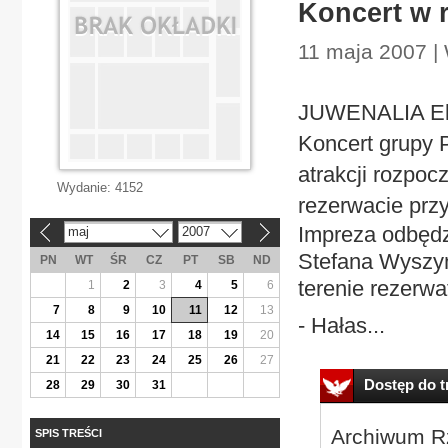
Koncert w 
11 maja 2007 |
JUWENALIA Eko
Koncert grupy P
atrakcji rozpoc
Wydanie:
4152
rezerwacie przy
Impreza odbędz
maj
2007
«
»
Stefana Wyszyńs
PN
WT
ŚR
CZ
PT
SB
ND
terenie rezerwa
1
2
3
4
5
6
7
8
9
10
11
12
13
- Hałas...
14
15
16
17
18
19
20
21
22
23
24
25
26
27
Dostęp do tr
28
29
30
31
Archiwum Rz
SPIS TREŚCI