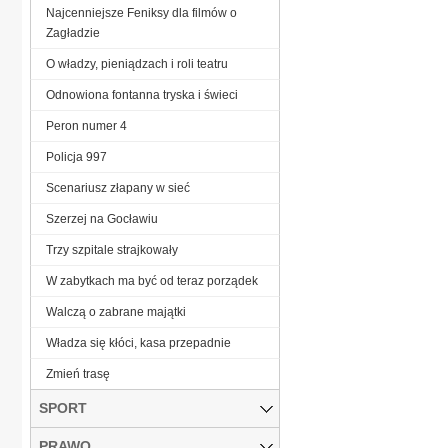
Najcenniejsze Feniksy dla filmów o
Zagładzie
O władzy, pieniądzach i roli teatru
Odnowiona fontanna tryska i świeci
Peron numer 4
Policja 997
Scenariusz złapany w sieć
Szerzej na Gocławiu
Trzy szpitale strajkowały
W zabytkach ma być od teraz porządek
Walczą o zabrane majątki
Władza się kłóci, kasa przepadnie
Zmień trasę
SPORT
PRAWO