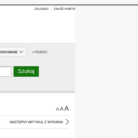
ZALOGUJ
ZAŁÓŻ KONTO
ANSOWANE
+ POMOC
A
A
A
NASTĘPNY ARTYKUŁ Z WYDANIA