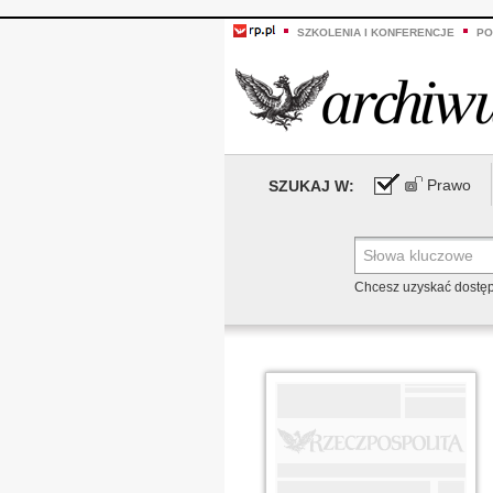
SZKOLENIA I KONFERENCJE
PO
Prawo
SZUKAJ W:
Chcesz uzyskać dostę