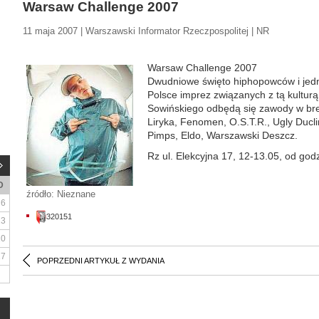
Warsaw Challenge 2007
11 maja 2007 | Warszawski Informator Rzeczpospolitej | NR
Warsaw Challenge 2007
Dwudniowe święto hiphopowców i jedn
Polsce imprez związanych z tą kulturą
Sowińskiego odbędą się zawody w bre
Liryka, Fenomen, O.S.T.R., Ugly Ducl
Pimps, Eldo, Warszawski Deszcz.
Rz ul. Elekcyjna 17, 12-13.05, od god
D
źródło: Nieznane
6
320151
13
20
27
POPRZEDNI ARTYKUŁ Z WYDANIA