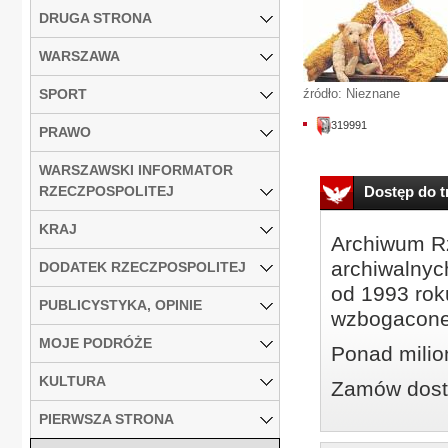
DRUGA STRONA
WARSZAWA
SPORT
źródło: Nieznane
319991
PRAWO
WARSZAWSKI INFORMATOR
RZECZPOSPOLITEJ
Dostęp do tr
KRAJ
Archiwum Rz
archiwalnyc
DODATEK RZECZPOSPOLITEJ
od 1993 roku
PUBLICYSTYKA, OPINIE
wzbogacone
MOJE PODRÓŻE
Ponad milio
KULTURA
Zamów dostę
PIERWSZA STRONA