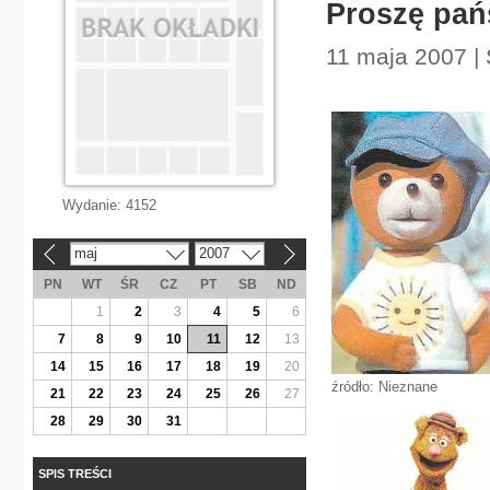
Proszę pańs
11 maja 2007 | 
Wydanie:
4152
maj
2007
«
»
PN
WT
ŚR
CZ
PT
SB
ND
1
2
3
4
5
6
7
8
9
10
11
12
13
14
15
16
17
18
19
20
źródło: Nieznane
21
22
23
24
25
26
27
28
29
30
31
SPIS TREŚCI