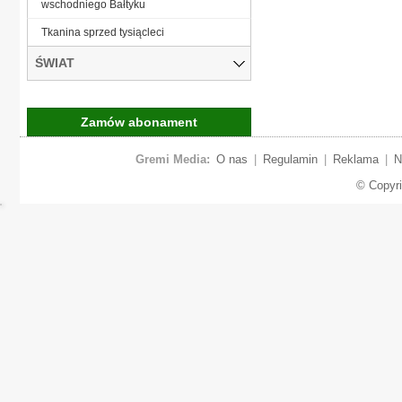
wschodniego Bałtyku
Tkanina sprzed tysiącleci
ŚWIAT
Zamów abonament
Gremi Media:
O nas
|
Regulamin
|
Reklama
|
N
© Copyr