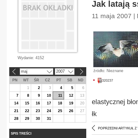
Jak latają s
11 maja 2007 | 
Wydanie:
4152
źródło: Nieznane
maj
2007
«
»
PN
WT
ŚR
CZ
PT
SB
ND
320237
1
2
3
4
5
6
7
8
9
10
11
12
13
elastycznej bło
14
15
16
17
18
19
20
21
22
23
24
25
26
27
łk
28
29
30
31
POPRZEDNI ARTYKUŁ Z
SPIS TREŚCI