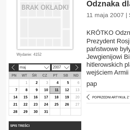
Odznaka dl
11 maja 2007 | 
KRÓTKO Odznak
Prezydent Rosj
państwowe były
Wydanie:
4152
Jewgienijowi Bi
hitlerowskich 
maj
2007
«
»
wejściem Armii
PN
WT
ŚR
CZ
PT
SB
ND
pap
1
2
3
4
5
6
7
8
9
10
11
12
13
14
15
16
17
18
19
20
POPRZEDNI ARTYKUŁ Z
21
22
23
24
25
26
27
28
29
30
31
SPIS TREŚCI