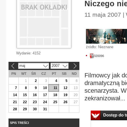
Niczego nie 
11 maja 2007 |
źródło: Nieznane
Wydanie:
4152
320096
maj
2007
«
»
PN
WT
ŚR
CZ
PT
SB
ND
Filmowcy jak do
1
2
3
4
5
6
dramatyczną bio
7
8
9
10
11
12
13
scenarzysta. W 
14
15
16
17
18
19
20
zekranizował...
21
22
23
24
25
26
27
28
29
30
31
Dostęp do tr
SPIS TREŚCI