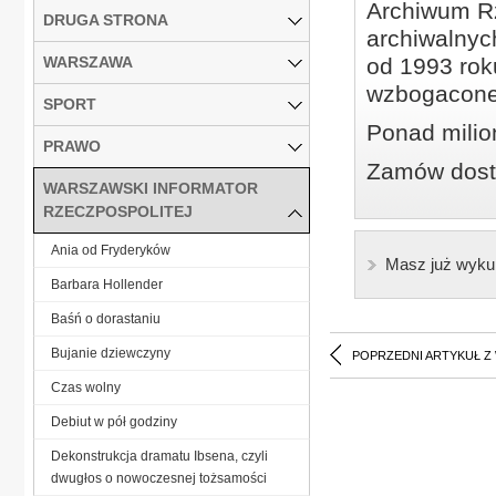
Archiwum Rz
DRUGA STRONA
archiwalnyc
WARSZAWA
od 1993 roku
wzbogacone
SPORT
Ponad milio
PRAWO
Zamów dostę
WARSZAWSKI INFORMATOR
RZECZPOSPOLITEJ
Ania od Fryderyków
Masz już wyku
Barbara Hollender
Baśń o dorastaniu
Bujanie dziewczyny
POPRZEDNI ARTYKUŁ Z
Czas wolny
Debiut w pół godziny
Dekonstrukcja dramatu Ibsena, czyli
dwugłos o nowoczesnej tożsamości