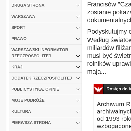
Francisów "Czar
DRUGA STRONA
zostanie pokaz
WARSZAWA
dokumentalnyc
SPORT
Podyskutujmy 
PRAWO
Według światow
miliardów filiż
WARSZAWSKI INFORMATOR
musi być świet
RZECZPOSPOLITEJ
rolników upraw
KRAJ
mają...
DODATEK RZECZPOSPOLITEJ
Dostęp do tr
PUBLICYSTYKA, OPINIE
MOJE PODRÓŻE
Archiwum Rz
archiwalnyc
KULTURA
od 1993 roku
PIERWSZA STRONA
wzbogacone