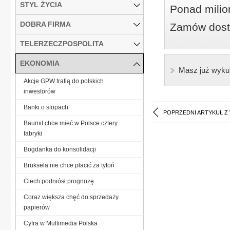
STYL ŻYCIA
Ponad milio
DOBRA FIRMA
Zamów dostę
TELERZECZPOSPOLITA
EKONOMIA
Masz już wyku
Akcje GPW trafią do polskich
inwestorów
Banki o stopach
POPRZEDNI ARTYKUŁ Z
Baumit chce mieć w Polsce cztery
fabryki
Bogdanka do konsolidacji
Bruksela nie chce płacić za tytoń
Ciech podniósł prognozę
Coraz większa chęć do sprzedaży
papierów
Cyfra w Multimedia Polska