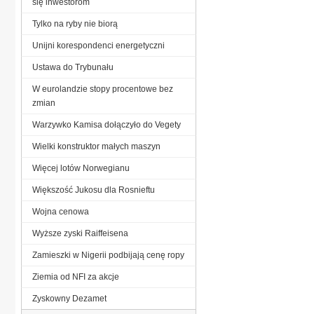
się inwestorom
Tylko na ryby nie biorą
Unijni korespondenci energetyczni
Ustawa do Trybunału
W eurolandzie stopy procentowe bez
zmian
Warzywko Kamisa dołączyło do Vegety
Wielki konstruktor małych maszyn
Więcej lotów Norwegianu
Większość Jukosu dla Rosnieftu
Wojna cenowa
Wyższe zyski Raiffeisena
Zamieszki w Nigerii podbijają cenę ropy
Ziemia od NFI za akcje
Zyskowny Dezamet