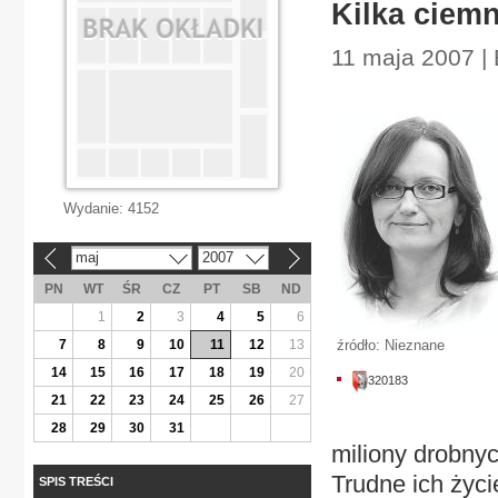
Kilka ciemn
11 maja 2007 |
Wydanie:
4152
maj
2007
«
»
PN
WT
ŚR
CZ
PT
SB
ND
1
2
3
4
5
6
7
8
9
10
11
12
13
źródło: Nieznane
14
15
16
17
18
19
20
320183
21
22
23
24
25
26
27
28
29
30
31
miliony drobny
Trudne ich życ
SPIS TREŚCI