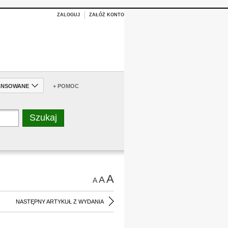
ZALOGUJ
ZAŁÓŻ KONTO
ANSOWANE
+ POMOC
A
A
A
NASTĘPNY ARTYKUŁ Z WYDANIA