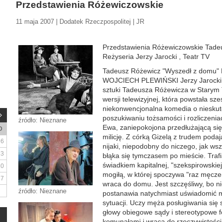
Przedstawienia Różewiczowskie
11 maja 2007 | Dodatek Rzeczpospolitej | JR
Przedstawienia Różewiczowskie Tade
Reżyseria Jerzy Jarocki , Teatr TV
Tadeusz Różewicz "Wyszedł z domu" R
WOJCIECH PLEWIŃSKI Jerzy Jarocki b
sztuki Tadeusza Różewicza w Starym T
wersji telewizyjnej, która powstała sześ
niekonwencjonalna komedia o nieskute
poszukiwaniu tożsamości i rozliczenia
źródło: Nieznane
Ewa, zaniepokojona przedłużającą si
D
milicję. Z córką Gizelą z trudem podaj
6
nijaki, niepodobny do niczego, jak ws
13
błąka się tymczasem po mieście. Trafi
świadkiem kapitalnej, "szekspirowski
20
mogiłą, w której spoczywa "raz męcze
27
wraca do domu. Jest szczęśliwy, bo n
źródło: Nieznane
postanawia natychmiast uświadomić mu,
sytuacji. Uczy męża posługiwania się 
głowy obiegowe sądy i stereotypowe f
komunałami i wraca do rzeczywistośc