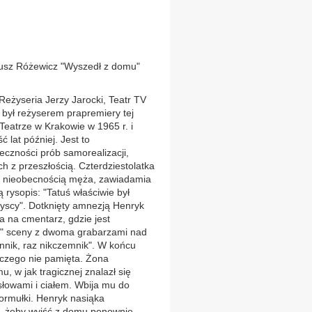
usz Różewicz "Wyszedł z domu"
eżyseria Jerzy Jarocki, Teatr TV
ył reżyserem prapremiery tej
eatrze w Krakowie w 1965 r. i
ć lat później. Jest to
czności prób samorealizacji,
ch z przeszłością. Czterdziestolatka
ę nieobecnością męża, zawiadamia
ą rysopis: "Tatuś właściwie był
zyscy". Dotknięty amnezją Henryk
a na cmentarz, gdzie jest
ej" sceny z dwoma grabarzami nad
nnik, raz nikczemnik". W końcu
iczego nie pamięta. Żona
 w jak tragicznej znalazł się
słowami i ciałem. Wbija mu do
ormułki. Henryk nasiąka
i, żeby wyjść z domu ponownie.