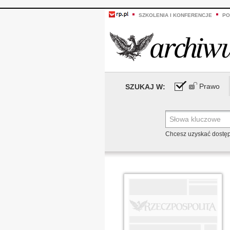
SZKOLENIA I KONFERENCJE
PO
Prawo
SZUKAJ W:
Chcesz uzyskać dostę