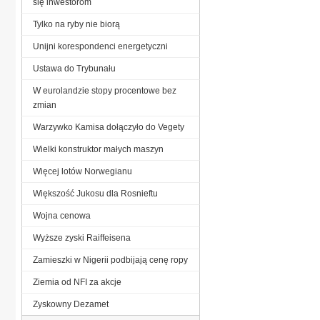
się inwestorom
Tylko na ryby nie biorą
Unijni korespondenci energetyczni
Ustawa do Trybunału
W eurolandzie stopy procentowe bez
zmian
Warzywko Kamisa dołączyło do Vegety
Wielki konstruktor małych maszyn
Więcej lotów Norwegianu
Większość Jukosu dla Rosnieftu
Wojna cenowa
Wyższe zyski Raiffeisena
Zamieszki w Nigerii podbijają cenę ropy
Ziemia od NFI za akcje
Zyskowny Dezamet