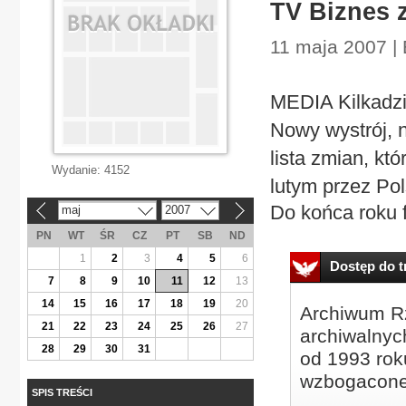
TV Biznes 
11 maja 2007 |
MEDIA Kilkadzi
Nowy wystrój, 
lista zmian, któ
Wydanie:
4152
lutym przez Pol
Do końca roku 
maj
2007
«
»
PN
WT
ŚR
CZ
PT
SB
ND
1
2
3
4
5
6
Dostęp do tr
7
8
9
10
11
12
13
14
15
16
17
18
19
20
Archiwum Rz
21
22
23
24
25
26
27
archiwalnyc
28
29
30
31
od 1993 roku
wzbogacone
SPIS TREŚCI