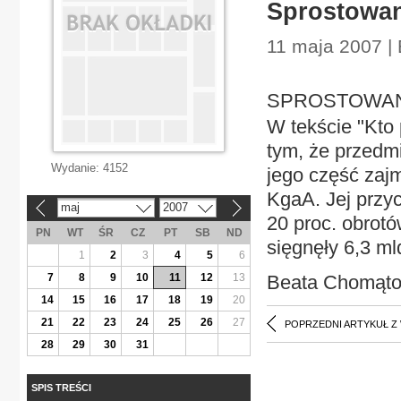
Sprostowan
11 maja 2007 |
SPROSTOWANI
W tekście "Kto 
tym, że przedmi
Wydanie:
4152
jego część zaj
KgaA. Jej przyc
maj
2007
«
»
20 proc. obrotó
PN
WT
ŚR
CZ
PT
SB
ND
sięgnęły 6,3 ml
1
2
3
4
5
6
7
8
9
10
11
12
13
Beata Chomąt
14
15
16
17
18
19
20
21
22
23
24
25
26
27
POPRZEDNI ARTYKUŁ Z
28
29
30
31
SPIS TREŚCI