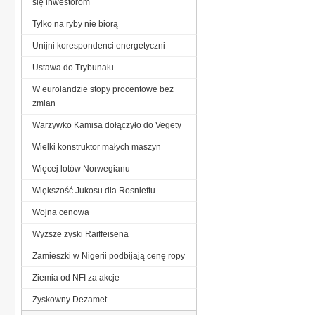
się inwestorom
Tylko na ryby nie biorą
Unijni korespondenci energetyczni
Ustawa do Trybunału
W eurolandzie stopy procentowe bez
zmian
Warzywko Kamisa dołączyło do Vegety
Wielki konstruktor małych maszyn
Więcej lotów Norwegianu
Większość Jukosu dla Rosnieftu
Wojna cenowa
Wyższe zyski Raiffeisena
Zamieszki w Nigerii podbijają cenę ropy
Ziemia od NFI za akcje
Zyskowny Dezamet