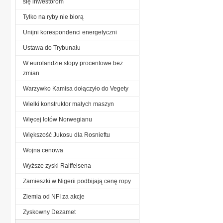
się inwestorom
Tylko na ryby nie biorą
Unijni korespondenci energetyczni
Ustawa do Trybunału
W eurolandzie stopy procentowe bez
zmian
Warzywko Kamisa dołączyło do Vegety
Wielki konstruktor małych maszyn
Więcej lotów Norwegianu
Większość Jukosu dla Rosnieftu
Wojna cenowa
Wyższe zyski Raiffeisena
Zamieszki w Nigerii podbijają cenę ropy
Ziemia od NFI za akcje
Zyskowny Dezamet