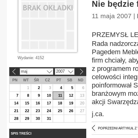
Nie będzie 
11 maja 2007 |
PRZEMYSŁ LEKK
Rada nadzorcza
Pagedem Meble
Wydanie:
4152
firm chciały, ab
z programem ro
maj
2007
«
»
celowości integr
PN
WT
ŚR
CZ
PT
SB
ND
poinformował S
1
2
3
4
5
6
branżowym może
7
8
9
10
11
12
13
akcji Swarzędz
14
15
16
17
18
19
20
21
22
23
24
25
26
27
j.ca.
28
29
30
31
POPRZEDNI ARTYKUŁ Z
SPIS TREŚCI