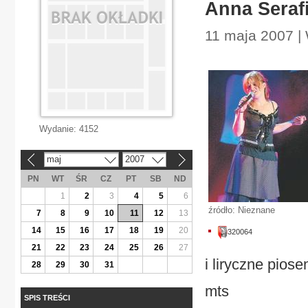
Anna Seraf
11 maja 2007 |
Wydanie:
4152
maj
2007
«
»
PN
WT
ŚR
CZ
PT
SB
ND
1
2
3
4
5
6
źródło: Nieznane
7
8
9
10
11
12
13
14
15
16
17
18
19
20
320064
21
22
23
24
25
26
27
i liryczne piose
28
29
30
31
mts
SPIS TREŚCI