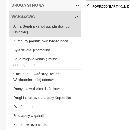
DRUGA STRONA
POPRZEDNI ARTYKUŁ Z
WARSZAWA
Anna Serafińska: od standardów do
Osieckiej
Autobusy podmiejskie tańsze nocą
Była szkoła, jest melina
Bój o miejską komisję mimo
europojednania
Chcą handlować przy Dworcu
Wschodnim, kolej odmawia
Domy dla wolskich dłużników
Drogi falstart szpitala przy Kopernika
Dzień handlu
Fototapety w galerii
Koncert w rezerwacie