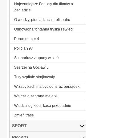
Najcenniejsze Feniksy dla filmów o
Zagładzie
O władzy, pieniądzach i roli teatru
Odnowiona fontanna tryska i świeci
Peron numer 4
Policja 997
Scenariusz złapany w sieć
Szerzej na Gocławiu
Trzy szpitale strajkowały
W zabytkach ma być od teraz porządek
Walczą o zabrane majątki
Władza się kłóci, kasa przepadnie
Zmień trasę
SPORT
PRAWO