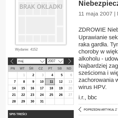
Niebezpiec
11 maja 2007 | 
ZDROWIE Niebe
Uprawianie sek
raka gardła. T
Wydanie:
4152
choroby w więk
alkoholu - udow
maj
2007
«
»
Najbardziej zag
PN
WT
ŚR
CZ
PT
SB
ND
sześcioma i wi
1
2
3
4
5
6
zachorowania w
7
8
9
10
11
12
13
wirus HPV.
14
15
16
17
18
19
20
21
22
23
24
25
26
27
i.r., bbc
28
29
30
31
POPRZEDNI ARTYKUŁ Z
SPIS TREŚCI