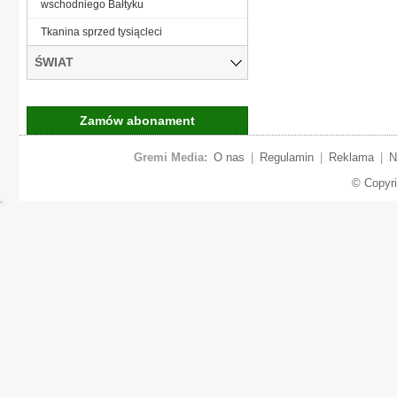
wschodniego Bałtyku
Tkanina sprzed tysiącleci
ŚWIAT
Zamów abonament
Gremi Media:
O nas
|
Regulamin
|
Reklama
|
N
© Copyr