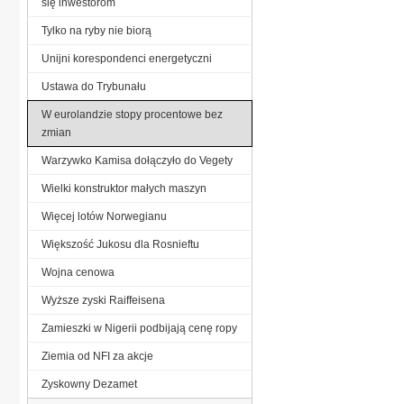
się inwestorom
Tylko na ryby nie biorą
Unijni korespondenci energetyczni
Ustawa do Trybunału
W eurolandzie stopy procentowe bez
zmian
Warzywko Kamisa dołączyło do Vegety
Wielki konstruktor małych maszyn
Więcej lotów Norwegianu
Większość Jukosu dla Rosnieftu
Wojna cenowa
Wyższe zyski Raiffeisena
Zamieszki w Nigerii podbijają cenę ropy
Ziemia od NFI za akcje
Zyskowny Dezamet