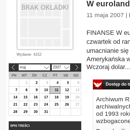
W euroland
11 maja 2007 |
FINANSE W eur
czwartek od ran
umacnianie się 
Wydanie:
4152
Amerykańska wa
Wczoraj dolar...
maj
2007
«
»
PN
WT
ŚR
CZ
PT
SB
ND
1
2
3
4
5
6
Dostęp do tr
7
8
9
10
11
12
13
14
15
16
17
18
19
20
Archiwum Rz
21
22
23
24
25
26
27
archiwalnyc
28
29
30
31
od 1993 roku
wzbogacone
SPIS TREŚCI